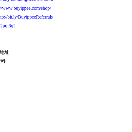
://www.buyippee.com/shop/
ttp://bit.ly/BuyippeeReferrals
y/2pqi8qI
外地址
資料
，取件！
集運 #轉運 #代購網 #買加易