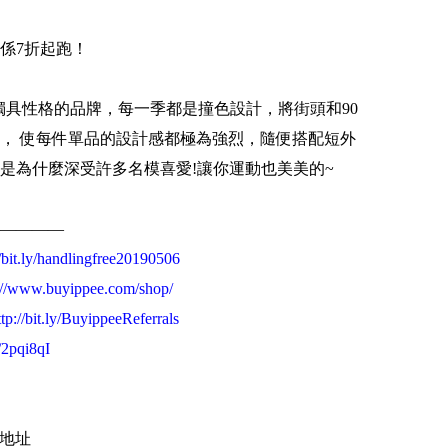
係7折起跑！
輕又獨具性格的品牌，每一季都是撞色設計，將街頭和90
， 使每件單品的設計感都極為強烈，隨便搭配短外
是為什麼深受許多名模喜愛!讓你運動也美美的~
————
//bit.ly/handlingfree20190506
://www.buyippee.com/shop/
ttp://bit.ly/BuyippeeReferrals
y/2pqi8qI
外地址