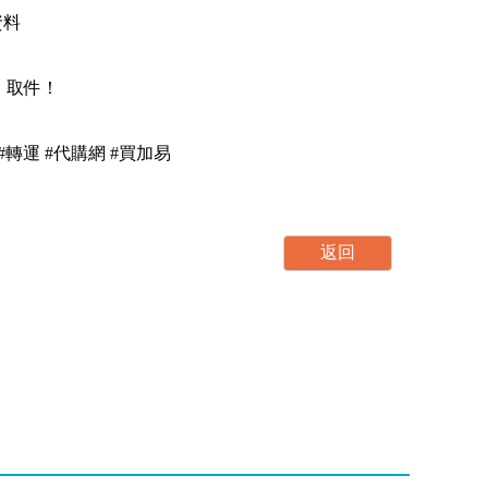
資料
，取件！
集運 #轉運 #代購網 #買加易