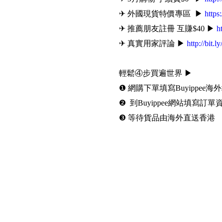
✈ 外國現貨特價專區 ▶
https
✈ 推薦朋友註冊 互賺$40 ▶
h
✈ 真實用家評論 ▶
http://bit.l
輕鬆④步買遍世界 ▶
❶ 網購下單填寫Buyippee海
❷ 到Buyippee網站填寫訂單
❸ 等待貨品由海外直送香港
❹ 選擇取貨方式、支付運費
#Buyippee #代購 #代運 #
Date: 2019-05-06 12:07:51