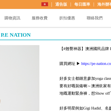
通告版
每日匯率
海外辦
購物資訊
服務收費
折扣優惠
聯絡我們
E NATION
【#翹臀神器】澳洲國民品牌 P.E
購買網址 ▶
https://pe-nation.c
好多女士都鍾意參加yoga c
要有好嘅裝備喇～澳洲依家有個
地嘅運動緊身褲，想Show o
好多明星例如Gigi Hadid、名媛K