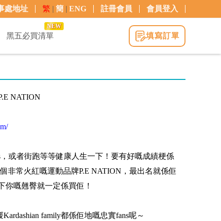
事處地址
繁
|
簡
|
ENG
註冊會員
會員登入
NEW
黑五必買清單
填寫訂單
 NATION
om/
lass，或者街跑等等健康人生一下！要有好嘅成績梗係
非常火紅嘅運動品牌P.E NATION，最出名就係佢
ff下你嘅翹臀就一定係買佢！
ardashian family都係佢地嘅忠實fans呢～