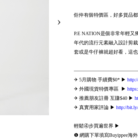
佢仲有個特價區，好多貨品都
P.E NATION是個非常年
年代的流行元素融入設計剪裁
套或是牛仔褲就超好看，這也
—————————————
✈ 5月購物 手續費$0* ▶
http:
✈ 外國現貨特價專區 ▶
https
✈ 推薦朋友註冊 互賺$40 ▶
h
✈ 真實用家評論 ▶
http://bit.l
輕鬆④步買遍世界 ▶
❶ 網購下單填寫Buyippee海