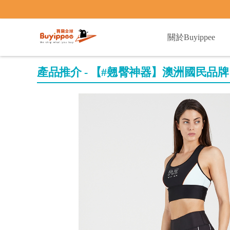
buyippee
關於Buyippee
產品推介 - 【#翹臀神器】澳洲國民品牌 P.