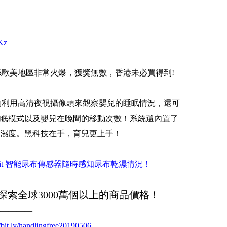
YKz
就係歐美地區非常火爆，獲獎無數，香港未必買得到!
能夠利用高清夜視攝像頭來觀察嬰兒的睡眠情況，還可
眠模式以及嬰兒在晚間的移動次數！系統還內置了
濕度。黑科技在手，育兒更上手！
it 智能尿布傳感器隨時感知尿布乾濕情況！
探索全球3000萬個以上的商品價格！
————
//bit.ly/handlingfree20190506