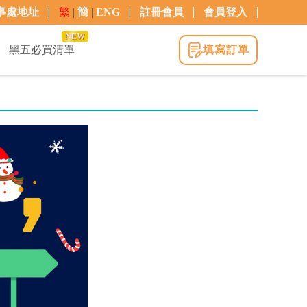
事處地址
繁
|
簡
|
ENG
註冊會員
會員登入
NEW
黑五必買清單
填寫訂單