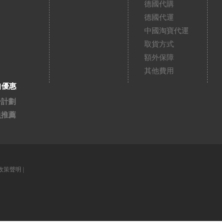
德國代購
德國代運
中國淘寶代運
取貨方式
額外保障
其他費用
扣優惠
分計劃
員推薦
政策聲明
|