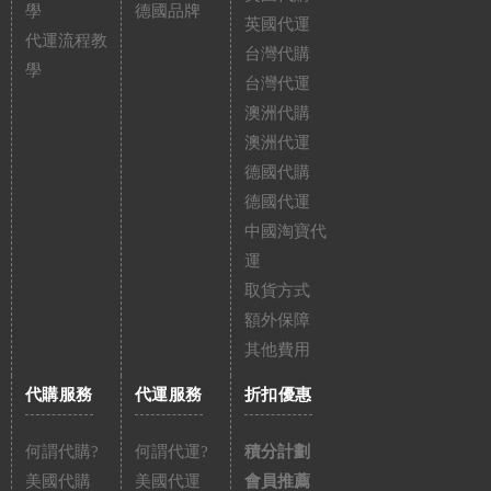
學
德國品牌
英國代運
代運流程教
台灣代購
學
台灣代運
澳洲代購
澳洲代運
德國代購
德國代運
中國淘寶代
運
取貨方式
額外保障
其他費用
代購服務
代運服務
折扣優惠
何謂代購?
何謂代運?
積分計劃
美國代購
美國代運
會員推薦