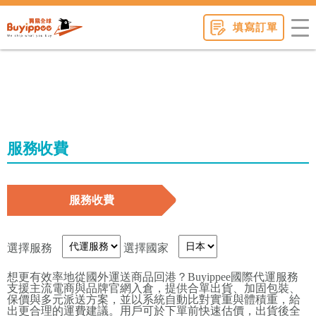
buyippee
填寫訂單
服務收費
服務收費
選擇服務
選擇國家
想更有效率地從國外運送商品回港？Buyippee國際代運服務
支援主流電商與品牌官網入倉，提供合單出貨、加固包裝、
保價與多元派送方案，並以系統自動比對實重與體積重，給
出更合理的運費建議。用戶可於下單前快速估價，出貨後全