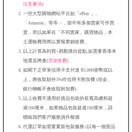
注意事項
)
一些大型購物網站平台如「eBay 」、
「Amazon」等等⋯，當中有多個賣家可作買
賣，所以如果在「不同賣家」購買物品，本
土運輸費用將以實報實銷收費。
以上計算為到買+易觀塘自提點,如需要香港本
地運送將會[
另加收費
]
如閣下之單筆信用卡支付達 $5,000港幣或以
上，將收取額外3%作信用卡附加費 (現金、
銀行轉帳不會收取附加費)
以上收費不適用於貨品包裝的長寬高總和超
過160厘米，如果物品包裝超過160厘米，請
聯絡我們客戶服務員作報價
代運訂單如需要重新包裝服務 (以每一個貨品