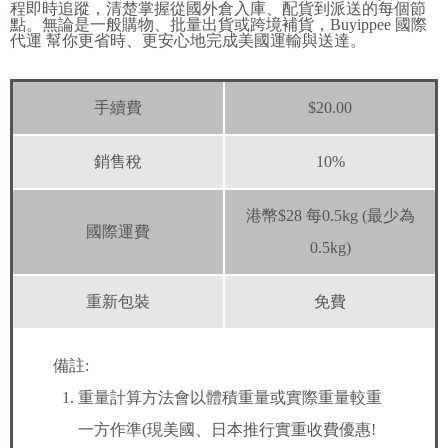
程即時追蹤，清楚掌握從國外倉入庫、配貨到派送的每個節
點。無論是一般購物、批量出貨或跨境補貨，Buyippee 國際
代運 幫你更省時、更安心地完成美國運輸與送達。
手續費
$20.00
銷售稅
10%
港幣$28 每0.5kg (最少為
國際運費
0.5kg)
重新包裝
免費
備註:
重量計算方法會以體積重量或實際重量較重
一方作準(現美國、日本推行實重收費優惠!