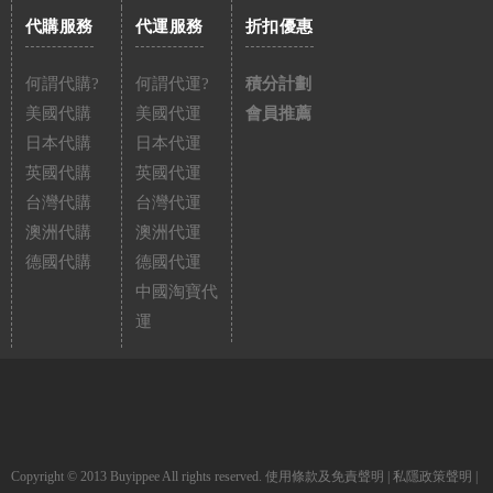
代購服務
代運服務
折扣優惠
何謂代購?
何謂代運?
積分計劃
美國代購
美國代運
會員推薦
日本代購
日本代運
英國代購
英國代運
台灣代購
台灣代運
澳洲代購
澳洲代運
德國代購
德國代運
中國淘寶代
運
Copyright © 2013 Buyippee All rights reserved.
使用條款及免責聲明
|
私隱政策聲明
|