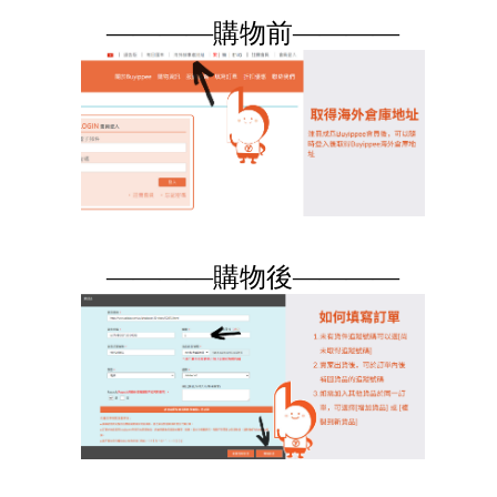
————購物前————
————購物後————