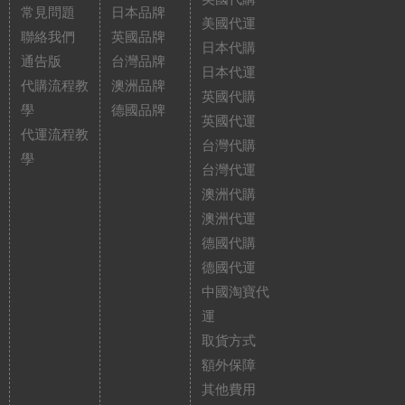
常見問題
日本品牌
美國代運
聯絡我們
英國品牌
日本代購
通告版
台灣品牌
日本代運
代購流程教
澳洲品牌
英國代購
學
德國品牌
英國代運
代運流程教
台灣代購
學
台灣代運
澳洲代購
澳洲代運
德國代購
德國代運
中國淘寶代
運
取貨方式
額外保障
其他費用