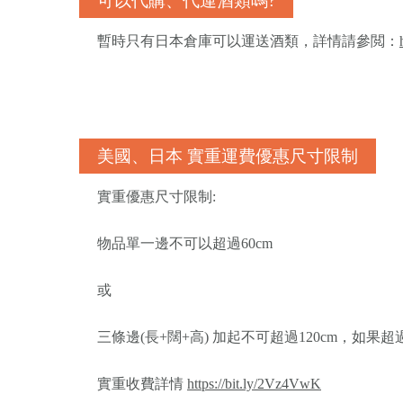
可以代購、代運酒類嗎?
暫時只有日本倉庫可以運送酒類，詳情請參閲：
美國、日本 實重運費優惠尺寸限制
實重優惠尺寸限制:
物品單一邊不可以超過60cm
或
三條邊(長+闊+高) 加起不可超過120cm，如
實重收費詳情
https://bit.ly/2Vz4VwK