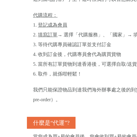
代購流程：
1.
登記成為會員
2.
填寫訂單
→ 選擇「代購服務」、「國家」→ 
3. 等待代購專員確認訂單並支付訂金
4. 收到訂金後，代購專員會代為購買貨物
5. 當所有訂單貨物到達香港後，可選擇自取/送
6. 取件，就係咁輕鬆！
我們只能保證物品到達我們海外辦事處之後的到貨時間，
pre-order）。
什麼是“代運”?
當您成為買+易的會員後，您會收到買+易的會