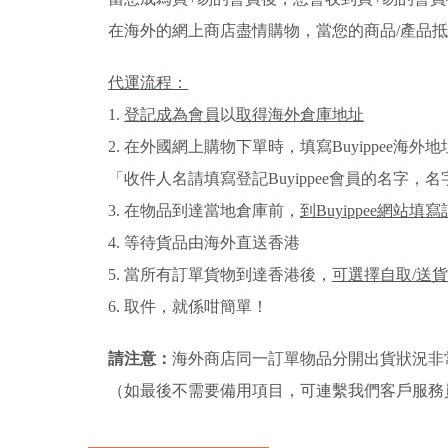
在海外的網上商店盡情購物，當您的商品/產品
代運流程：
1.
登記成為會員
以
取得海外倉庫地址
2. 在外國網上購物下單時，填寫Buyippee海外地
「收件人名請填寫登記Buyippee會員的名字，
3. 在物品到達當地倉庫前，
到Buyippee網站填
4. 等待貨品由海外直送香港
5. 當所有訂單貨物到達香港後，
可選擇自取/送
6. 取件，就係咁簡單！
請注意：
海外商店同一訂單物品分開出貨狀況非
（如最後不需要備用項目，可連繫我們客戶服務