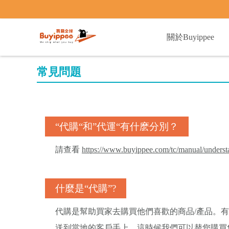
buyippee
關於Buyippee
常見問題
“代購“和”代運“有什麽分別？
請查看
https://www.buyippee.com/tc/manual/underst
什麼是“代購”?
代購是幫助買家去購買他們喜歡的商品/產品。
送到當地的客戶手上，這時候我們可以替您購買