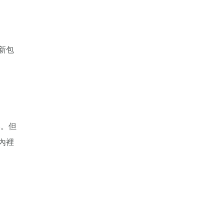
新包
港。但
內裡