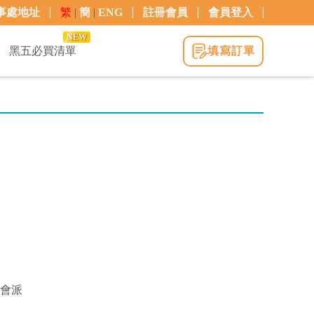
事處地址
繁
|
簡
|
ENG
註冊會員
會員登入
NEW
黑五必買清單
填寫訂單
只會派