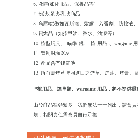
6. 液體(如化妝品、保養品等)
7. 粉狀/膠狀/乳狀商品
8. 高壓噴灌(如瓦斯罐、髮膠、芳香劑、防蚊液、
9. 易燃品（如指甲油、香水、油漆等）
10. 槍型玩具、
瞄準
鏡、
槍
用品
、wargame 
11. 管制射頻器材
12. 產品含有鋰電池
13. 所有需煙草牌照進口之煙草、煙油、煙膏、
*槍用品、煙草類、wargame 用品，將不提供
由於商品種類繁多，我們無法一一列出，請會員
規，相關責任需會員自行承擔。