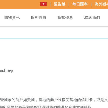
通告版
每日匯率
海外辦
購物資訊
服務收費
折扣優惠
聯絡我們
and_step
有些國家的商戶如美國，當地的商戶只接受當地的信用卡，或是
您所需要的商品和將貨品運回我們香港的倉庫方便提取。