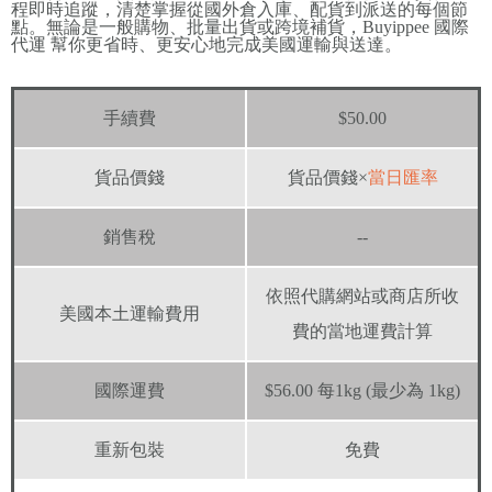
程即時追蹤，清楚掌握從國外倉入庫、配貨到派送的每個節
點。無論是一般購物、批量出貨或跨境補貨，Buyippee 國際
代運 幫你更省時、更安心地完成美國運輸與送達。
手續費
$50.00
貨品價錢
貨品價錢×
當日匯率
銷售稅
--
依照代購網站或商店所收
美國本土運輸費用
費的當地運費計算
國際運費
$56.00 每1kg (最少為 1kg)
重新包裝
免費