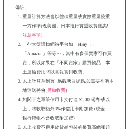
備註:
重量計算方法會以體積重量或實際重量較重
一方作準(現美國、日本推行實重收費優惠!
注意事項
)
一些大型購物網站平台如「eBay 」、
「Amazon」等等⋯，當中有多個賣家可作買
賣，所以如果在「不同賣家」購買物品，本
土運輸費用將以實報實銷收費。
以上計算為到買+易觀塘自提點,如需要香港本
地運送將會[
另加收費
]
如閣下之單筆信用卡支付達 $5,000港幣或以
上，將收取額外3%作信用卡附加費 (現金、
銀行轉帳不會收取附加費)
以上收費不適用於貨品包裝的長寬高總和超