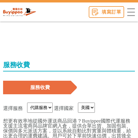
buyippee
填寫訂單
服務收費
服務收費
選擇服務
選擇國家
想更有效率地從國外運送商品回港？Buyippee國際代運服務
支援主流電商與品牌官網入倉，提供合單出貨、加固包裝、
保價與多元派送方案，並以系統自動比對實重與體積重，給
出更合理的運費建議。用戶可於下單前快速估價，出貨後全