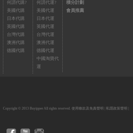
何謂代購?
何謂代運?
積分計劃
美國代購
美國代運
會員推薦
日本代購
日本代運
英國代購
英國代運
台灣代購
台灣代運
澳洲代購
澳洲代運
德國代購
德國代運
中國淘寶代
運
Copyright © 2013 Buyippee All rights reserved.
使用條款及免責聲明
|
私隱政策聲明
|