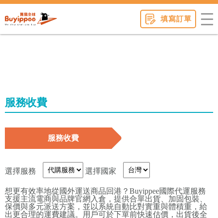
buyippee
填寫訂單
服務收費
服務收費
選擇服務
選擇國家
想更有效率地從國外運送商品回港？Buyippee國際代運服務
支援主流電商與品牌官網入倉，提供合單出貨、加固包裝、
保價與多元派送方案，並以系統自動比對實重與體積重，給
出更合理的運費建議。用戶可於下單前快速估價，出貨後全