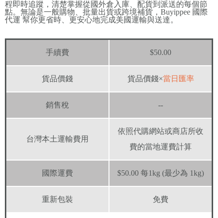
程即時追蹤，清楚掌握從國外倉入庫、配貨到派送的每個節
點。無論是一般購物、批量出貨或跨境補貨，Buyippee 國際
代運 幫你更省時、更安心地完成美國運輸與送達。
手續費
$50.00
貨品價錢
貨品價錢×
當日匯率
銷售稅
--
依照代購網站或商店所收
台灣本土運輸費用
費的當地運費計算
國際運費
$50.00 每1kg (最少為 1kg)
重新包裝
免費