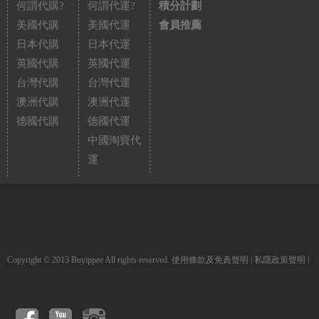
何謂代購?
何謂代運?
積分計劃
美國代購
美國代運
會員推薦
日本代購
日本代運
英國代購
英國代運
台灣代購
台灣代運
澳洲代購
澳洲代運
德國代購
德國代運
中國淘寶代
運
Copyright © 2013 Buyippee All rights reserved.
使用條款及免責聲明
|
私隱政策聲明
|