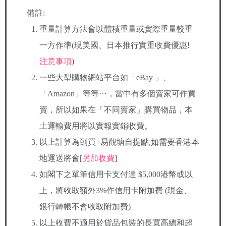
備註:
重量計算方法會以體積重量或實際重量較重
一方作準(現美國、日本推行實重收費優惠!
注意事項
)
一些大型購物網站平台如「eBay 」、
「Amazon」等等⋯，當中有多個賣家可作買
賣，所以如果在「不同賣家」購買物品，本
土運輸費用將以實報實銷收費。
以上計算為到買+易觀塘自提點,如需要香港本
地運送將會[
另加收費
]
如閣下之單筆信用卡支付達 $5,000港幣或以
上，將收取額外3%作信用卡附加費 (現金、
銀行轉帳不會收取附加費)
以上收費不適用於貨品包裝的長寬高總和超