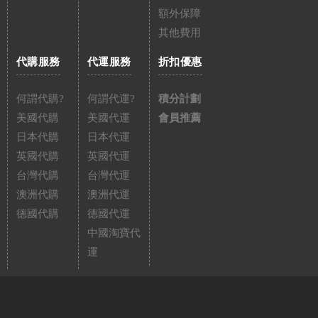
額外保障
其他費用
代購服務
代運服務
折扣優惠
何謂代購?
何謂代運?
積分計劃
美國代購
美國代運
會員推薦
日本代購
日本代運
英國代購
英國代運
台灣代購
台灣代運
澳洲代購
澳洲代運
德國代購
德國代運
中國淘寶代
運