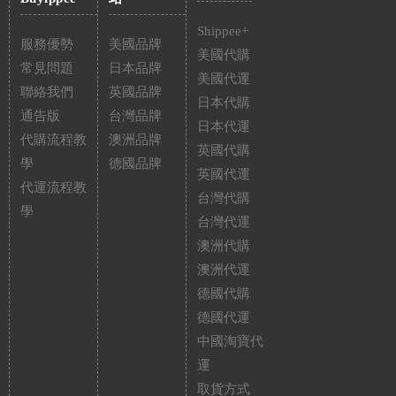
Shippee+
服務優勢
美國品牌
美國代購
常見問題
日本品牌
美國代運
聯絡我們
英國品牌
日本代購
通告版
台灣品牌
日本代運
代購流程教
澳洲品牌
英國代購
學
德國品牌
英國代運
代運流程教
台灣代購
學
台灣代運
澳洲代購
澳洲代運
德國代購
德國代運
中國淘寶代
運
取貨方式