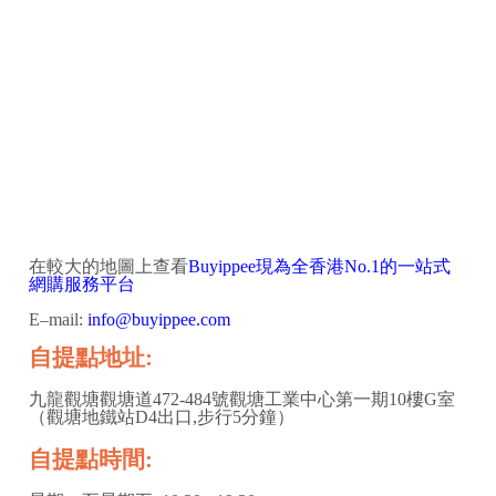
在較大的地圖上查看
Buyippee現為全香港No.1的一站式
網購服務平台
E–mail:
info@buyippee.com
自提點地址:
九龍觀塘觀塘道472-484號觀塘工業中心第一期10樓G室
（觀塘地鐵站D4出口,步行5分鐘）
自提點時間: