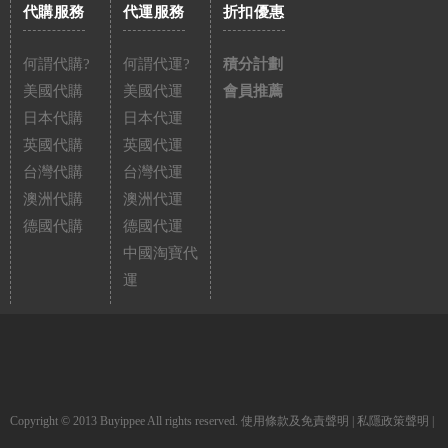
代購服務
代運服務
折扣優惠
何謂代購?
何謂代運?
積分計劃
美國代購
美國代運
會員推薦
日本代購
日本代運
英國代購
英國代運
台灣代購
台灣代運
澳洲代購
澳洲代運
德國代購
德國代運
中國淘寶代
運
Copyright © 2013 Buyippee All rights reserved.
使用條款及免責聲明
|
私隱政策聲明
|