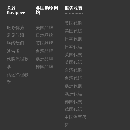
关於
各国购物网
服务收费
Buyippee
站
美国代购
服务优势
美国品牌
美国代运
常见问题
日本品牌
日本代购
联络我们
英国品牌
日本代运
通告版
台湾品牌
英国代购
代购流程教
澳洲品牌
英国代运
学
德国品牌
台湾代购
代运流程教
台湾代运
学
澳洲代购
澳洲代运
德国代购
德国代运
中国淘宝代
运