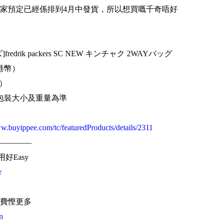
家預定已經係排到4月中發貨，所以想買嘅千奇唔好
rik packers SC NEW キンチャク 2WAYバッグ
0港幣）
幣）
包裝大小及重量為準
ww.buyippee.com/tc/featuredProducts/details/2311
————
用好Easy
r
費慳更多
n