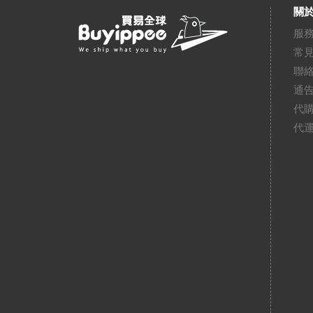
關於
服
常
聯
通
代
代