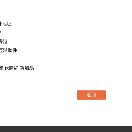
海外地址
料
香港
，輕鬆取件
運 轉運 代購網 買加易