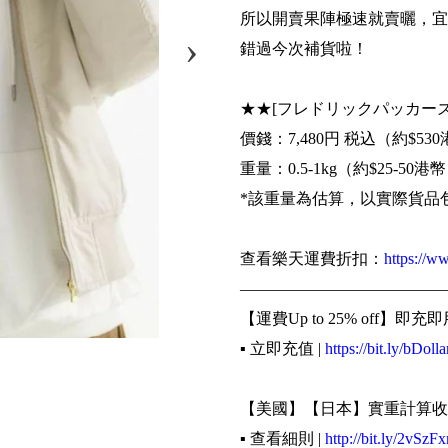
所以開賣果陣極速就賣曬，宜
錯過今次補貨啦！
★★[フレドリックパッカーズ]fred
價錢：7,480円 税込（約$53
重量：0.5-1kg（約$25-50港
*該重量為估算，以實際貨品
查看樂天運費折扣：
https://w
—————————————
【運費Up to 25% off】即充即
▪️ 立即充值 |
https://bit.ly/bDolla
【美國】【日本】實重計算收
▪️ 查看細則 |
http://bit.ly/2vSzFx