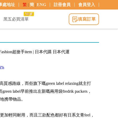
事處地址
繁
|
簡
|
ENG
註冊會員
會員登入
NEW
黑五必買清單
填寫訂單
ten Fashion超搶手item | 日本代購 日本代運
eZh
高質感路線，而佢旗下嘅green label relaxing就主打
 label早前推出左新嘅兩用袋fredrik packers，
地携帶物品。
更加輕同耐用，而且三款配色都好有日系文青feel，