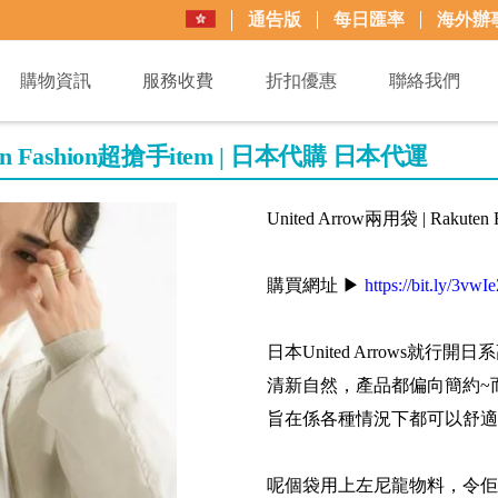
通告版
每日匯率
海外辦
購物資訊
服務收費
折扣優惠
聯絡我們
ten Fashion超搶手item | 日本代購 日本代運
United Arrow兩用袋 | Raku
購買網址 ▶
https://bit.ly/3vwI
日本United Arrows就行開日系
清新自然，產品都偏向簡約~而green
旨在係各種情況下都可以舒適
呢個袋用上左尼龍物料，令佢