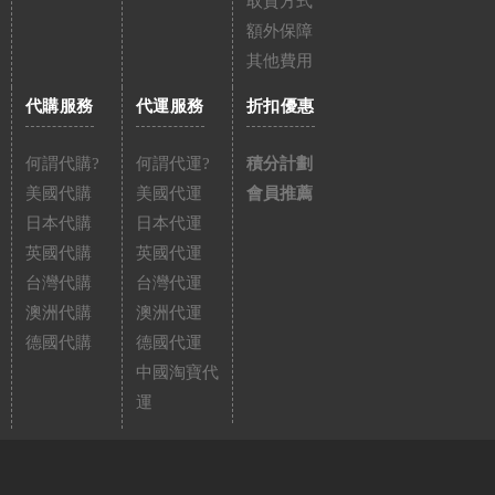
取貨方式
額外保障
其他費用
代購服務
代運服務
折扣優惠
何謂代購?
何謂代運?
積分計劃
美國代購
美國代運
會員推薦
日本代購
日本代運
英國代購
英國代運
台灣代購
台灣代運
澳洲代購
澳洲代運
德國代購
德國代運
中國淘寶代
運