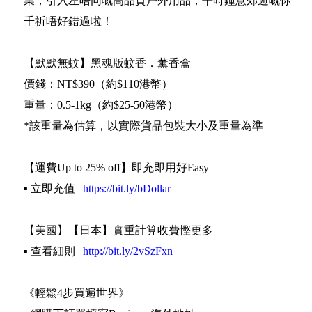
業，引入左唔同嘅高品質戶外用品，平時鐘意郊遊嘅你
千祈唔好錯過啦！
【默默無蚊】黑魂版蚊香．薰香盒
價錢：NT$390（約$110港幣）
重量：0.5-1kg（約$25-50港幣）
*該重量為估算，以實際貨品包裝大小及重量為準
—————————————————
【運費Up to 25% off】即充即用好Easy
▪️ 立即充值 |
https://bit.ly/bDollar
【美國】【日本】實重計算收費慳更多
▪️ 查看細則 |
http://bit.ly/2vSzFxn
《輕鬆4步買遍世界》