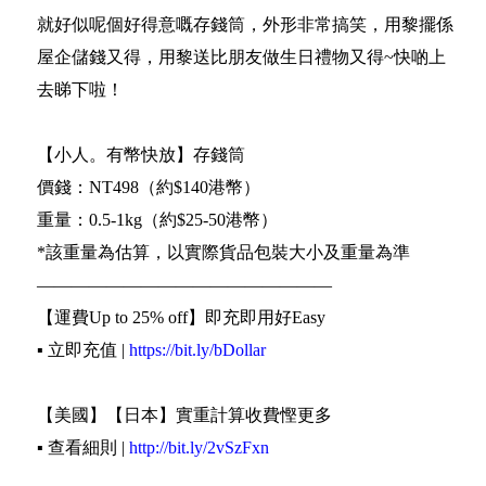
就好似呢個好得意嘅存錢筒，外形非常搞笑，用黎擺係
屋企儲錢又得，用黎送比朋友做生日禮物又得~快啲上
去睇下啦！
【小人。有幣快放】存錢筒
價錢：NT498（約$140港幣）
重量：0.5-1kg（約$25-50港幣）
*該重量為估算，以實際貨品包裝大小及重量為準
—————————————————
【運費Up to 25% off】即充即用好Easy
▪️ 立即充值 |
https://bit.ly/bDollar
【美國】【日本】實重計算收費慳更多
▪️ 查看細則 |
http://bit.ly/2vSzFxn