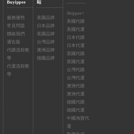
Buyippee
站
Shippee+
服務優勢
美國品牌
美國代購
常見問題
日本品牌
美國代運
聯絡我們
英國品牌
日本代購
通告版
台灣品牌
日本代運
代購流程教
澳洲品牌
英國代購
學
德國品牌
英國代運
代運流程教
台灣代購
學
台灣代運
澳洲代購
澳洲代運
德國代購
德國代運
中國淘寶代
運