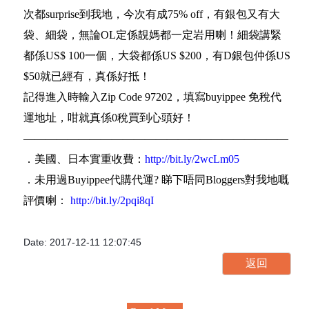
次都surprise到我地，今次有成75% off，有銀包又有大
袋、細袋，無論OL定係靚媽都一定岩用喇！細袋講緊
都係US$ 100一個，大袋都係US $200，有D銀包仲係US
$50就已經有，真係好抵！
記得進入時輸入Zip Code 97202，填寫buyippee 免稅代
運地址，咁就真係0稅買到心頭好！
————————————————————————
．美國、日本實重收費：
http://bit.ly/2wcLm05
．未用過Buyippee代購代運? 睇下唔同Bloggers對我地嘅
評價喇：
http://bit.ly/2pqi8qI
Date: 2017-12-11 12:07:45