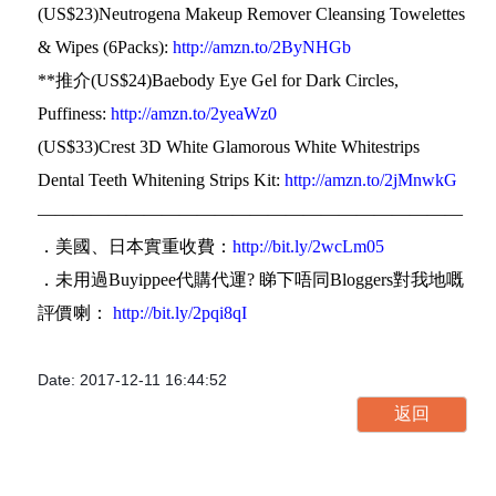
(US$23)Neutrogena Makeup Remover Cleansing Towelettes
& Wipes (6Packs):
http://amzn.to/2ByNHGb
**推介(US$24)Baebody Eye Gel for Dark Circles,
Puffiness:
http://amzn.to/2yeaWz0
(US$33)Crest 3D White Glamorous White Whitestrips
Dental Teeth Whitening Strips Kit:
http://amzn.to/2jMnwkG
————————————————————————
．美國、日本實重收費：
http://bit.ly/2wcLm05
．未用過Buyippee代購代運? 睇下唔同Bloggers對我地嘅
評價喇：
http://bit.ly/2pqi8qI
Date: 2017-12-11 16:44:52