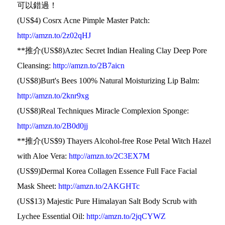
可以錯過！
(US$4) Cosrx Acne Pimple Master Patch:
http://amzn.to/2z02qHJ
**推介(US$8)Aztec Secret Indian Healing Clay Deep Pore
Cleansing:
http://amzn.to/2B7aicn
(US$8)Burt's Bees 100% Natural Moisturizing Lip Balm:
http://amzn.to/2knr9xg
(US$8)Real Techniques Miracle Complexion Sponge:
http://amzn.to/2B0d0jj
**推介(US$9) Thayers Alcohol-free Rose Petal Witch Hazel
with Aloe Vera:
http://amzn.to/2C3EX7M
(US$9)Dermal Korea Collagen Essence Full Face Facial
Mask Sheet:
http://amzn.to/2AKGHTc
(US$13) Majestic Pure Himalayan Salt Body Scrub with
Lychee Essential Oil:
http://amzn.to/2jqCYWZ