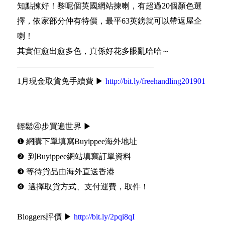
知點揀好！黎呢個英國網站揀喇，有超過20個顏色選
擇，依家部分仲有特價，最平63英鎊就可以帶返屋企
喇！
其實佢愈出愈多色，真係好花多眼亂哈哈～
—————————————————
1月現金取貨免手續費 ▶
http://bit.ly/freehandling201901
輕鬆④步買遍世界 ▶
❶ 網購下單填寫Buyippee海外地址
❷ 到Buyippee網站填寫訂單資料
❸ 等待貨品由海外直送香港
❹ 選擇取貨方式、支付運費，取件！
Bloggers評價 ▶
http://bit.ly/2pqi8qI