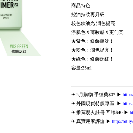
商品特色
控油持妝再升級
校色鎖油光 潤色提亮
淨肌色Ｘ薄妝感Ｘ更勻亮
★紫色：修飾黯沈！
★粉色：潤色提亮！
★綠色：修飾泛紅！
容量:25ml
—————————————
✈ 5月購物 手續費$0* ▶
http:
✈ 外國現貨特價專區 ▶
https
✈ 推薦朋友註冊 互賺$40 ▶
h
✈ 真實用家評論 ▶
http://bit.l