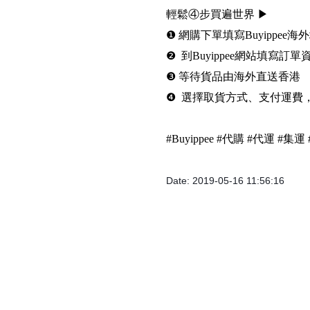
輕鬆④步買遍世界 ▶
❶ 網購下單填寫Buyippee海
❷ 到Buyippee網站填寫訂單
❸ 等待貨品由海外直送香港
❹ 選擇取貨方式、支付運費
#Buyippee #代購 #代運 #
Date: 2019-05-16 11:56:16