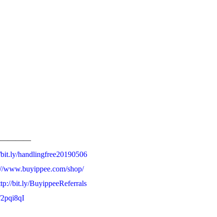
————
//bit.ly/handlingfree20190506
://www.buyippee.com/shop/
ttp://bit.ly/BuyippeeReferrals
y/2pqi8qI