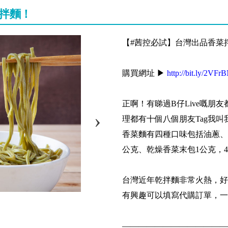
菜拌麵！
【#茜控必試】台灣出品香菜
購買網址 ▶
http://bit.ly/2VF
正啊！有睇過B仔Live嘅朋友
理都有十個八個朋友Tag我
香菜麵有四種口味包括油蔥、
公克、乾燥香菜末包1公克，4
台灣近年乾拌麵非常火熱，好
有興趣可以填寫代購訂單，一次
—————————————