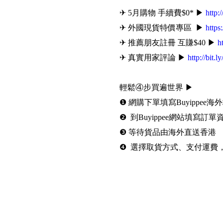
✈ 5月購物 手續費$0* ▶
http:
✈ 外國現貨特價專區 ▶
https
✈ 推薦朋友註冊 互賺$40 ▶
h
✈ 真實用家評論 ▶
http://bit.l
輕鬆④步買遍世界 ▶
❶ 網購下單填寫Buyippee海
❷ 到Buyippee網站填寫訂單
❸ 等待貨品由海外直送香港
❹ 選擇取貨方式、支付運費
#Buyippee #代購 #代運 #
Date: 2019-05-16 10:32:00