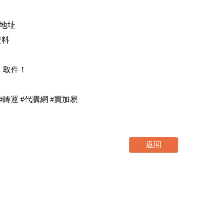
外地址
資料
，取件！
集運 #轉運 #代購網 #買加易