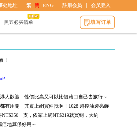
事处地址
繁
|
簡
|
ENG
註册会员
会员登入
NEW
黑五必买清单
填写订单
特價！
PuP
港人歡迎，性價比高又可以比個藉口自己去旅行～
友都有用開，其實上網買仲抵啊！1028 超控油透亮飾
T$350一支，依家上網NT$219就買到，大約
黎講佢地算係好用～