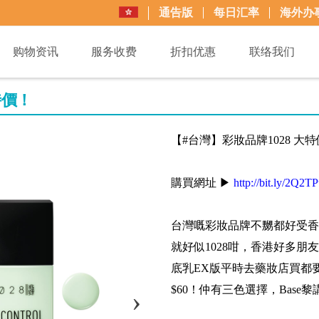
通告版
每日汇率
海外办
购物资讯
服务收费
折扣优惠
联络我们
特價！
【#台灣】彩妝品牌1028 大
購買網址 ▶
http://bit.ly/2Q2T
台灣嘅彩妝品牌不嬲都好受香
就好似1028咁，香港好多朋
底乳EX版平時去藥妝店買都要N
$60！仲有三色選擇，Base