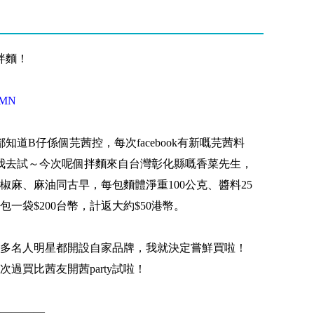
拌麵！
rBMN
都知道B仔係個芫茜控，每次facebook有新嘅芫茜料
叫我去試～今次呢個拌麵來自台灣彰化縣嘅香菜先生，
椒麻、麻油同古早，每包麵體淨重100公克、醬料25
包一袋$200台幣，計返大約$50港幣。
多名人明星都開設自家品牌，我就決定嘗鮮買啦！
過買比茜友開茜party試啦！
————