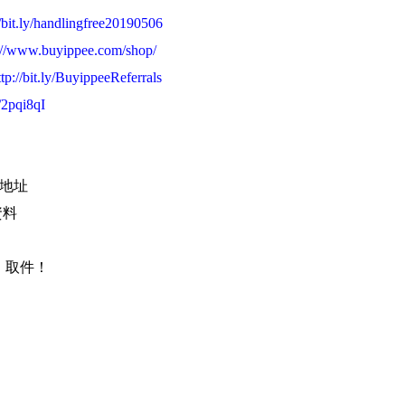
//bit.ly/handlingfree20190506
://www.buyippee.com/shop/
ttp://bit.ly/BuyippeeReferrals
y/2pqi8qI
外地址
資料
，取件！
集運 #轉運 #代購網 #買加易