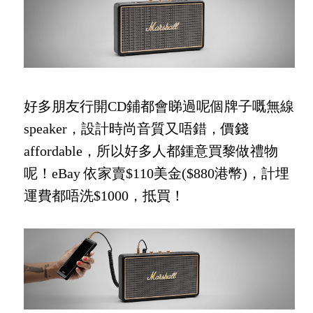
好多朋友行開CD鋪都會睇過呢個牌子嘅無線
speaker，設計時尚音質又唔錯，價錢
affordable，所以好多人都鍾意買黎做禮物
呢！eBay 依家賣$110美金($880港幣)，計埋
運費都唔洗$1000，抵買！