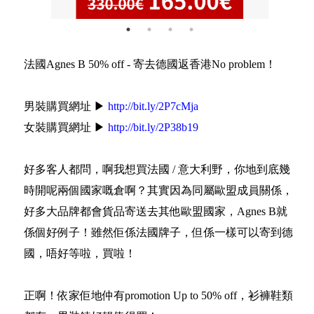
法國Agnes B 50% off - 寄去德國返香港No problem！
男裝購買網址 ▶
http://bit.ly/2P7cMja
女裝購買網址 ▶
http://bit.ly/2P38b19
好多客人都問，啊我想買法國 / 意大利野，你地到底幾
時開呢兩個國家嘅倉啊？其實因為同屬歐盟成員關係，
好多大品牌都會貨品寄送去其他歐盟國家，Agnes B就
係個好例子！雖然佢係法國牌子，但係一樣可以寄到德
國，唔好等啦，買啦！
正啊！依家佢地仲有promotion Up to 50% off，衫褲鞋類