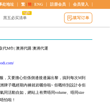
事处地址
繁
|
簡
|
ENG
註册会员
会员登入
NEW
黑五必买清单
填写订单
内褲取代M巾| 澳洲代購 澳洲代運
odi.com/
服，又要擔心佢係側邊後邊漏出黎，搞到每次M到
洲牌子嘅經期内褲就岩曬你啦~ 佢嘅特別設計令佢
活動自如，網站上有齊唔同volume、唔同size
唔怕啦！