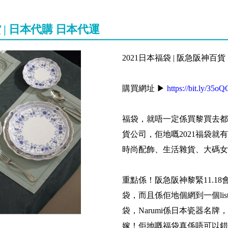
貨 | 日本代購 日本代運
2021日本福袋 | 阪急阪神百貨
購買網址 ▶
https://bit.ly/35o
福袋，就唔一定係買黎買去都
貨公司，佢地嘅2021福袋就
時尚配飾、生活雜貨、大碼女
重點係！阪急阪神黎緊11.1
袋，而且係佢地個網到一個lis
袋，Narumi係日本瓷器名
嫁！佢地嘅福袋真係唔可以錯