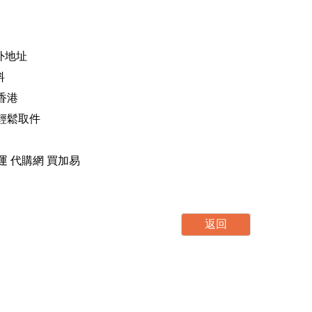
海外地址
料
香港
，輕鬆取件
運 轉運 代購網 買加易