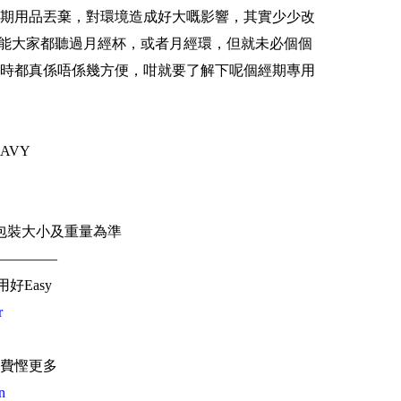
期用品丟棄，對環境造成好大嘅影響，其實少少改
可能大家都聽過月經杯，或者月經環，但就未必個個
時都真係唔係幾方便，咁就要了解下呢個經期專用
HEAVY
）
包裝大小及重量為準
————
用好Easy
r
費慳更多
n