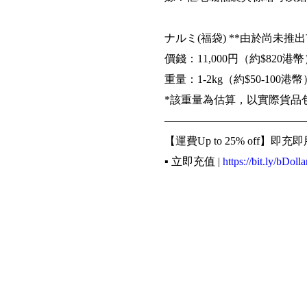
ナルミ(福袋) **由於尚未
價錢：11,000円（約$820港
重量：1-2kg（約$50-100港幣
*該重量為估算，以實際貨品
—————————————
【運費Up to 25% off】即充即
▪️ 立即充值 |
https://bit.ly/bDolla
【美國】【日本】實重計算收
▪️ 查看細則 |
http://bit.ly/2vSzFx
《輕鬆4步買遍世界》
▪️ 網購下訂單填寫Buyippee
▪️ 到Buyippee網站填寫訂單資