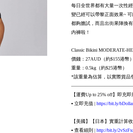
每日全世界都有大量一次性經
變已經可以帶黎正面效果~ 
都夠膽試，而且出街果陣換有
内褲啦！
Classic Bikini MODERATE-
價錢：27AUD（約$155港幣
重量：0.5kg（約$25港幣）
*該重量為估算，以實際貨品
—————————————
【運費Up to 25% off】即充即
▪️ 立即充值 |
https://bit.ly/bDolla
【美國】【日本】實重計算收
▪️ 查看細則 |
http://bit.ly/2vSzFx