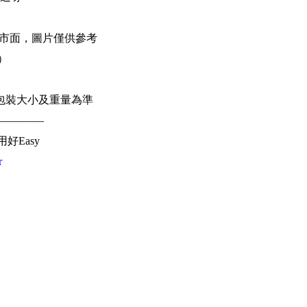
推出市面，圖片僅供參考
幣）
）
包裝大小及重量為準
————
用好Easy
r
費慳更多
n
海外地址
料