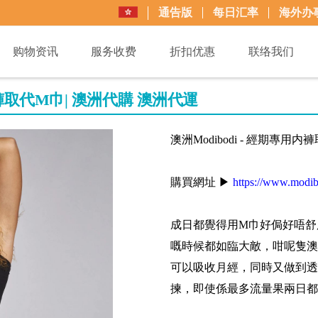
通告版
每日汇率
海外办
购物资讯
服务收费
折扣优惠
联络我们
用内褲取代M巾| 澳洲代購 澳洲代運
澳洲Modibodi - 經期專用
購買網址 ▶
https://www.modib
成日都覺得用M巾好侷好唔舒
嘅時候都如臨大敵，咁呢隻澳
可以吸收月經，同時又做到透氣同
揀，即使係最多流量果兩日都