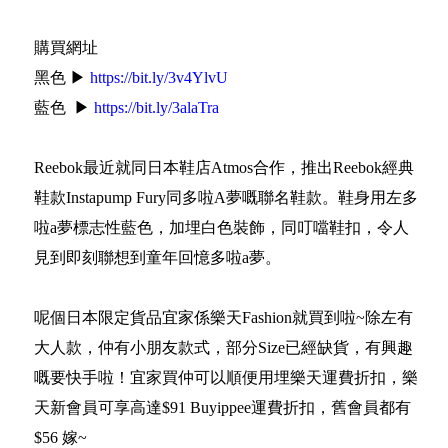
購買網址
黑色 ▶
https://bit.ly/3v4YlvU
藍色 ▶
https://bit.ly/3alaTra
Reebok最近就同日本鞋店Atmos合作，推出Reebok經典
鞋款Instapump Fury同多啦A夢嘅聯名鞋款。鞋身用左多
啦a夢標志性藍色，加埋白色裝飾，同叮噹鞋扣，令人
見到即刻聯想到童年回憶多啦a夢。
呢個日本限定貨品宜家係樂天Fashion就買到啦~除左有
大人款，仲有小朋友款式，部分Size已經缺貨，有興趣
嘅要快手啦！宜家買仲可以順便用埋樂天運費折扣，樂
天新會員可享高達$91 Buyippee運費折扣，舊會員都有
$56 嫁~