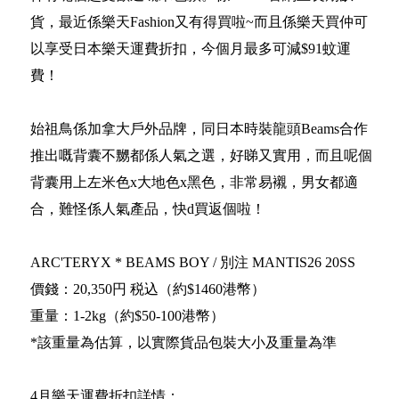
貨，最近係樂天Fashion又有得買啦~而且係樂天買仲可
以享受日本樂天運費折扣，今個月最多可減$91蚊運
費！
始祖鳥係加拿大戶外品牌，同日本時裝龍頭Beams合作
推出嘅背囊不嬲都係人氣之選，好睇又實用，而且呢個
背囊用上左米色x大地色x黑色，非常易襯，男女都適
合，難怪係人氣產品，快d買返個啦！
ARC'TERYX * BEAMS BOY / 別注 MANTIS26 20SS
價錢：20,350円 税込（約$1460港幣）
重量：1-2kg（約$50-100港幣）
*該重量為估算，以實際貨品包裝大小及重量為準
4月樂天運費折扣詳情：