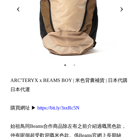
ARC'TERYX x BEAMS BOY | 米色背囊補貨 | 日本代購
日本代運
購買網址 ▶
https://bit.ly/3sxRc5N
始祖鳥同Beams合作商品除左有之前介紹過嘅黑色款，
仲有呢個超受歡迎嘅米色款。係Beams官網上長期缺