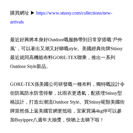
購買網址 ▶
https://www.stussy.com/collections/new-
arrivals
最近好興將本身好Outdoor嘅服飾帶到日常穿搭嘅‘戶外
風’，可以著出又潮又好睇嘅style。美國經典街牌Stüssy
最近就同高機能布料GORE-TEX聯乘，推出一系列
Outdoor Style新品。
GORE-TEX係美國公司研發嘅一種布料，獨特嘅設計令
佢防風防水防雪得黎，比雨衣更透氣，配搭埋Stüssy型
格設計，打造出潮流Outdoor Style。買Stüssy呢類美國街
牌當然係上返美國官網更抵啦，宜家買滿4kg仲可以參
加Buyippee八週年大抽獎，快啲上去睇下啦！