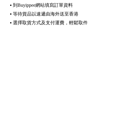
▪️ 到Buyippee網站填寫訂單資料
▪️ 等待貨品以速遞由海外送至香港
▪️ 選擇取貨方式及支付運費，輕鬆取件
▪️ Buyippee 代購 代運 集運 轉運 代購網 買加易
Date: 2021-09-17 12:58:33