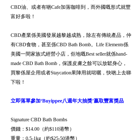
CBD油、或者有啲Cafe加落咖啡到，而外國嘅形式就豐
富好多啦！
CBD產業係美國發展越黎越成熟，除左有傳統產品，仲
有CBD食物，甚至係CBD Bath Bomb。Life Elements係
美國一間家族式經營小店，佢地嘅Best seller就係hand-
made CBD Bath Bomb，保護皮膚之餘可以放鬆身心，
買黎係屋企用或者Staycation果陣用就啱曬，快啲上去睇
下啦！
立即落單參加‘Buyippee
八週年大抽獎’贏取豐富獎品
Signature CBD Bath Bombs
價錢：$14.00（約$110港幣）
重量：0.5-1kg（約$25-50港幣）