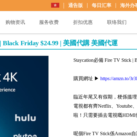
通告版
每日汇率
海外办
购物资讯
服务收费
折扣优惠
联络我们
 | Black Friday $24.99 | 美國代購 美國代運
Staycation必備 Fire TV Stick
購買網址 ▶
https://amzn.to/3
臨近年尾又有假期，梗係搵埋親朋好友
電視都有齊Netflix、Youtube、
啦！只需要插去電視嘅HDMI位
呢個Fire TV Stick係Ama