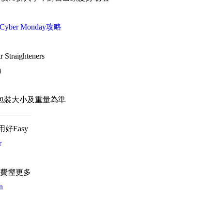
ay/Cyber Monday攻略
r Straighteners
幣）
）
包裝大小及重量為準
————
用好Easy
r
費慳更多
n