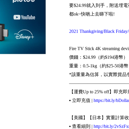
要$24.99就入到手，附送
都ok~快啲上去睇下啦!
2021 Thankgiving/Black Frid
Fire TV Stick 4K streaming devi
價錢：$24.99（約$194港幣）
重量：0.5-1kg（約$25-50港
*該重量為估算，以實際貨品
—————————————
【運費Up to 25% off】即充即
▪️ 立即充值 |
https://bit.ly/bDolla
【美國】【日本】實重計算收
▪️ 查看細則 |
http://bit.ly/2vSzFx