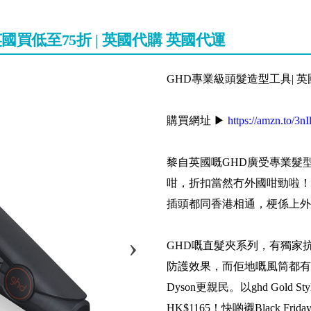
英國買低至75折 | 英國代購 英國代運
GHD專業級頭髮造型工具| 英
購買網址 ▶
https://amzn.to/3
黎自英國嘅GHD廣受專業髮
咁，折扣當然冇外國咁勁啦！最
插頭都同香港相通，梗係上外
GHD嘅直髮夾系列，有獨家
防護效果，而佢地嘅風筒都有
Dyson更親民。以ghd Gold
HK$1165！快啲襯Black F