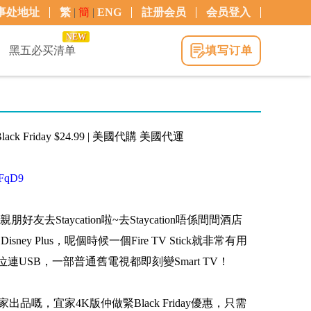
事处地址
繁
|
簡
|
ENG
註册会员
会员登入
NEW
黑五必买清单
填写订单
 | Black Friday $24.99 | 美國代購 美國代運
r3FqD9
去Staycation啦~去Staycation唔係間間酒店
Disney Plus，呢個時候一個Fire TV Stick就非常有用
連USB，一部普通舊電視都即刻變Smart TV！
zon自家出品嘅，宜家4K版仲做緊Black Friday優惠，只需