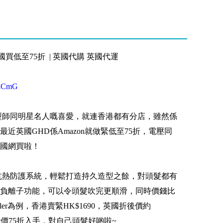
國買低至75折 | 英國代購 英國代運
nIlCmG
型師同明星名人嘅喜愛，就連香港都有分店，雖然係
近英國GHD係Amazon就做緊低至75折，電壓同
國網買啦！
抗熱防護系統，輕鬆打造持久造型之餘，對頭髮都有
負離子功能，可以令頭髮吹完更順滑，同時價錢比
 Styler為例，香港賣緊HK$1690，英國折後價約
riday價75折入手，對自己頭髮好啲啦~