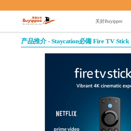
buyippee
关於Buyippee
产品推介 - Staycation必備 Fire TV Stick