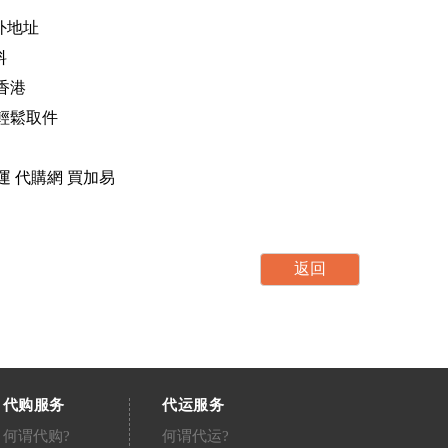
海外地址
料
香港
，輕鬆取件
運 轉運 代購網 買加易
代购服务
代运服务
何谓代购?
何谓代运?