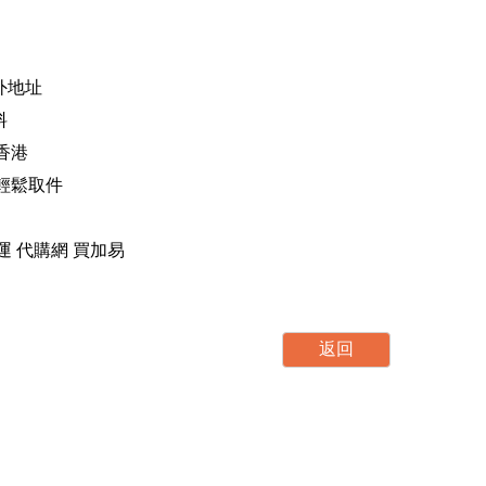
海外地址
料
香港
，輕鬆取件
運 轉運 代購網 買加易