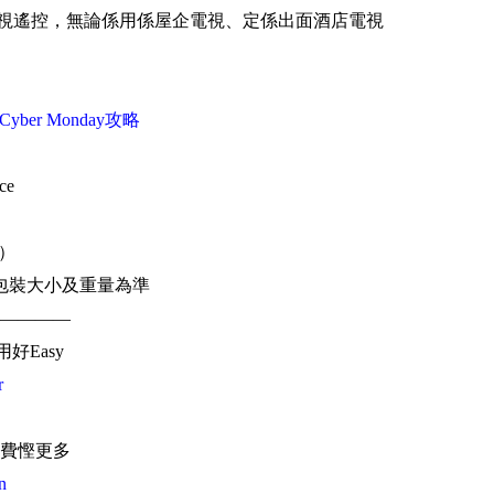
埋電視遙控，無論係用係屋企電視、定係出面酒店電視
ay/Cyber Monday攻略
ce
幣）
包裝大小及重量為準
————
用好Easy
r
費慳更多
n