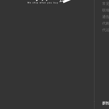
常
联
通
代
代
折