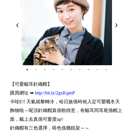
【可愛貓耳針織帽】
購買網址 ➡
http://bit.ly/2gxKgmP
卡哇E!! 天氣就黎轉冷，哈日族係時候入定可愛嘅冬天
飾物啦～呢頂針織帽真係勁得意，有貓耳同耳尾係帽上
面，戴上去真係可愛度up!
針織帽有三色選擇，啡色係幾靚架～～