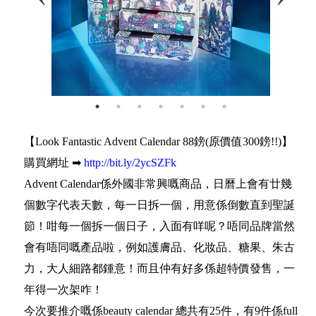
【Look Fantastic Advent Calendar 88鎊(原價值300鎊!!)】
購買網址 ➡
http://bit.ly/2ycSZFk
Advent Calendar係外國非常興嘅商品，日曆上會有廿幾
個數字代表天數，每一日拆一個，用意係倒數直到聖誕
節！咁每一個拆一個日子，入面有咩呢？唔同品牌當然
會有唔同嘅產品啦，例如護膚品、化妝品、糖果、朱古
力，大人細路都鍾意！而且仲有好多係超特價發售，一
年得一次架咋！
今次要推介嘅係beauty calendar 總共有25件，有9件係full