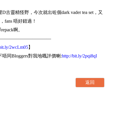
D古靈精怪野，今次就出咗個dark vader tea set，又
fans 唔好錯過！
epack啊。
———————————
/bit.ly/2wcLm05
】
下唔同Bloggers對我地嘅評價喇:
http://bit.ly/2pqi8qI