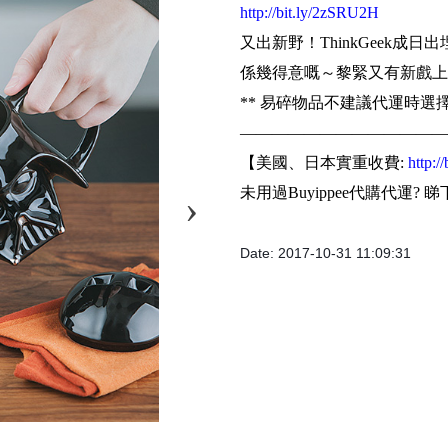
http://bit.ly/2zSRU2H
又出新野！ThinkGeek成日出埋
係幾得意嘅～黎緊又有新戲上，
** 易碎物品不建議代運時選擇r
—————————————
【美國、日本實重收費:
http:/
未用過Buyippee代購代運? 睇
Date: 2017-10-31 11:09:31