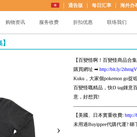
通告版
每日汇率
海外办
购物资讯
服务收费
折扣优惠
联络我们
集】
【百變怪啊！百變怪商品合集
購買網址 ➡
http://bit.ly/2ihmg
Kuku，大家個pokemon g
百變怪嘅精品，快D tag鍾
意，好想買!
—————————————
【美國、日本實重收費:
http:/
未用過Buyippee代購代運? 睇