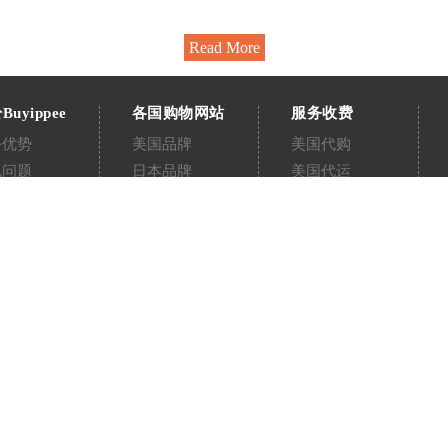
Read More
Buyippee
各国购物网站
服务收费
务优势
美国品牌
美国代购
见问题
日本品牌
美国代运
络我们
英国品牌
日本代购
告版
台湾品牌
日本代运
购流程教学
澳洲品牌
英国代购
运流程教学
德国品牌
英国代运
台湾代购
台湾代运
澳洲代购
澳洲代运
德国代购
德国代运