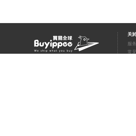
关於
服
常
联
通
代
代