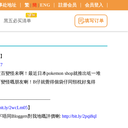
事处地址
繁
|
簡
|
ENG
註册会员
会员登入
NEW
黑五必买清单
填写订单
】
V7
o捉咗百變怪未啊！最近日本pokemon shop就推出咗一堆
意百變怪嘅朋友喇！B仔就覺得個袋仔同頸枕好鬼得
———————————
/bit.ly/2wcLm05
】
下唔同Bloggers對我地嘅評價喇:
http://bit.ly/2pqi8qI