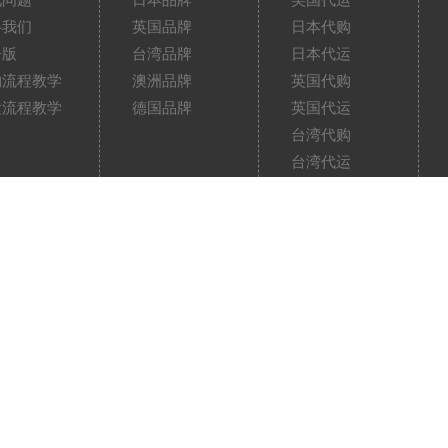
见问题
日本品牌
美国代运
络我们
英国品牌
日本代购
告版
台湾品牌
日本代运
购流程教学
澳洲品牌
英国代购
运流程教学
德国品牌
英国代运
台湾代购
台湾代运
澳洲代购
澳洲代运
德国代购
德国代运
中国淘宝代运
取货方式
额外保障
其他费用
扣优惠
分计划