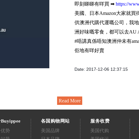
即刻睇睇有咩買 ➡
https://ww
美國、日本Amazon大家就
供澳洲代購代運嘅公司，我地
洲好味嘅零食，都可以去AU Ama
#唔講真係唔知澳洲仲未有amazo
佢地有咩好賣
Date: 2017-12-06 12:37:15
Read More
Buyippee
各国购物网站
服务收费
务优势
美国品牌
美国代购