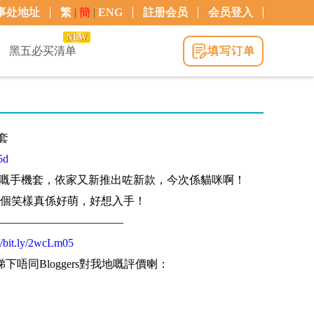
事处地址
繁
|
簡
|
ENG
註册会员
会员登入
NEW
黑五必买清单
填写订单
機套
5d
柴犬嘅手機套，依家又新推出咗新款，今次係貓咪啊！
個笑樣真係好萌，好想入手！
———————————
://bit.ly/2wcLm05
 睇下唔同Bloggers對我地嘅評價喇：