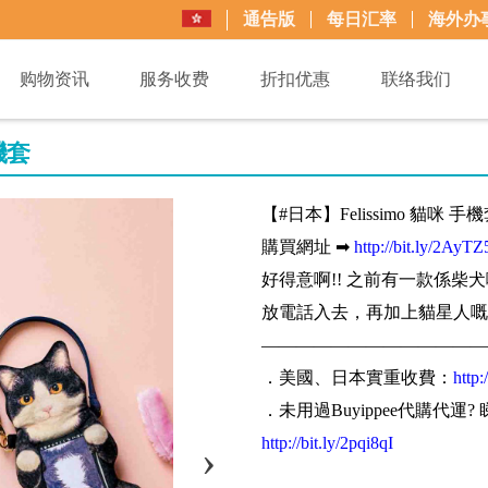
通告版
每日汇率
海外办
购物资讯
服务收费
折扣优惠
联络我们
機套
【#日本】Felissimo 貓咪 手
購買網址 ➡
http://bit.ly/2AyTZ
好得意啊!! 之前有一款係
放電話入去，再加上貓星人嘅
—————————————
．美國、日本實重收費：
http
．未用過Buyippee代購代運?
http://bit.ly/2pqi8qI