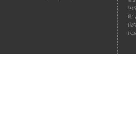
常
联
通
代
代
折
积