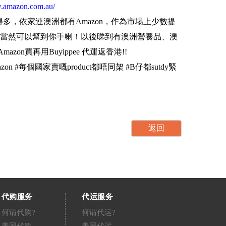
w.amazon.com.au/
買得多，依家連澳洲都有Amazon，作為市場上少數提
當然可以幫到你手喇！以後睇到有澳洲營養品、澳
zon買再用Buyippee 代運返香港!!
n #每個國家賣嘅product都唔同架 #B仔都sutdy緊
代购服务
代运服务
何谓代购?
何谓代运?