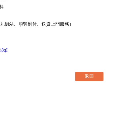
資料
、港九街站、順豐到付、送貨上門服務）
qi8qI
代购服务
代运服务
何谓代购?
何谓代运?