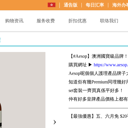
通告版
每日汇率
海外办
购物资讯
服务收费
折扣优惠
联络我们
！
【#Aesop】澳洲國寶級品牌
購買網址 ▶
https://www.aesop
Aesop呢個個人護理產品
知道佢有幾Premium同埋
set套裝一齊買真係平好多！
仲有好多皇牌產品價格上都有優
—————————————
【最強優惠】五、六月免 $20