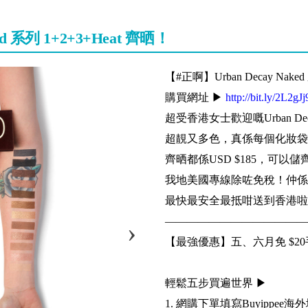
d 系列 1+2+3+Heat 齊晒！
【#正啊】Urban Decay Naked
購買網址 ▶
http://bit.ly/2L2gJj
超受香港女士歡迎嘅Urban De
超靚又多色，真係每個化妝袋必備I
齊晒都係USD $185，可
我地美國專線除咗免稅！仲係
最快最安全最抵咁送到香港啦
—————————————
【最強優惠】五、六月免 $20
輕鬆五步買遍世界 ▶
1. 網購下單填寫Buyippee海