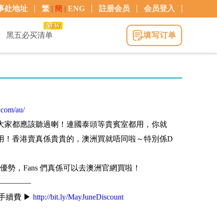
事处地址
繁
|
簡
|
ENG
註册会员
会员登入
NEW
黑五必买清单
填写订单
！
.com/au/
牌子大家都應該聽過喇！連國泰頭等貴賓室都用，你就
幾好用！香港賣真係貴貴的，澳洲買就唔同啦～特別係D
勢，Fans 們真係可以去澳洲官網買啦！
————
手續費 ▶
http://bit.ly/MayJuneDiscount