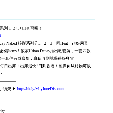
 系列 1+2+3+Heat 齊晒！
9
cay Naked 眼影系列分1、2、3、同Heat，超好用又
tems！依家Urban Decay推出咗套裝，一套四款
以儲齊一套仲有成盒黎，真係收到就覺得好興奮！
每日出庫！出庫最快3日到香港！包保你嘅貨物可以
～
————
手續費 ▶
http://bit.ly/MayJuneDiscount
外地址