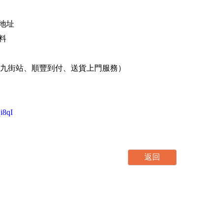
外地址
資料
、港九街站、順豐到付、送貨上門服務）
qi8qI