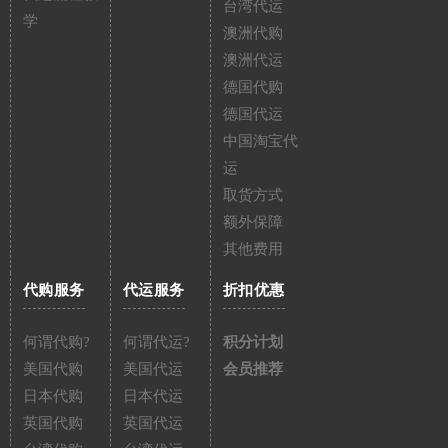
台湾代运
学
澳洲代购
澳洲代运
德国代购
德国代运
中国淘宝代
运
取货方式
额外保障
其他费用
代购服务
代运服务
折扣优惠
何谓代购?
何谓代运?
积分计划
美国代购
美国代运
会员推荐
日本代购
日本代运
英国代购
英国代运