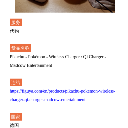
服务
代购
货品名称
Pikachu - Pokémon - Wireless Charger / Qi Charger -
Madcow Entertainment
连结
https://figuya.com/en/products/pikachu-pokemon-wireless-
charger-qi-charger-madcow-entertainment
国家
德国