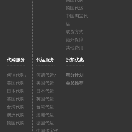
德国代购
德国代运
中国淘宝代
运
取货方式
额外保障
其他费用
代购服务
代运服务
折扣优惠
何谓代购?
何谓代运?
积分计划
美国代购
美国代运
会员推荐
日本代购
日本代运
英国代购
英国代运
台湾代购
台湾代运
澳洲代购
澳洲代运
德国代购
德国代运
中国淘宝代