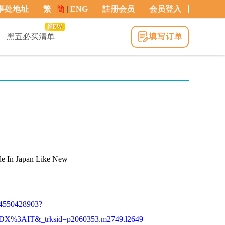
事处地址
繁
|
簡
|
ENG
註册会员
会员登入
NEW
黑五必买清单
填写订单
ade In Japan Like New
74550428903?
%3AIT&_trksid=p2060353.m2749.l2649