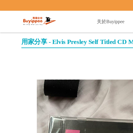
buyippee
关於Buyippee
用家分享 - Elvis Presley Self Titled CD 