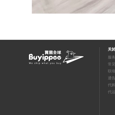
关於
服
常
联
通
代
代