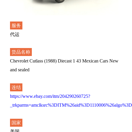
服务
代运
货品名称
Chevrolet Cutlass (1988) Diecast 1 43 Mexican Cars New
and sealed
连结
https://www.ebay.com/itm/204290260725?
_trkparms=amclksrc%3DITM%26aid%3D1110006%26algo
国家
美国