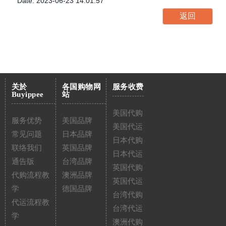
Date: 2023-06-23 14:01:57
关於
各国购物网
服务收费
Buyippee
站
美国代购
服务优势
美国品牌
美国代运
常见问题
日本品牌
日本代购
联络我们
英国品牌
日本代运
通告版
台湾品牌
英国代购
代购流程教
澳洲品牌
英国代运
学
德国品牌
台湾代购
代运流程教
台湾代运
学
澳洲代购