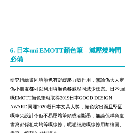
6. 日本uni EMOTT顏色筆 – 減壓燒時間
必備
研究指繪畫同填顏色有舒緩壓力嘅作用，無論係大人定
係小朋友都可以利用填顏色黎減壓同減少焦慮。日本uni
嘅EMOTT顏色筆就取得2019日本GOOD DESIGN
AWARD同埋2020嘅日本文具大獎，顏色突出而且堅固
嘅筆尖設計令佢不易壓壞筆頭或者斷墨，無論係咩角度
書寫都係粗幼均等嘅線條，呢啲細緻嘅線條用黎繪圖、