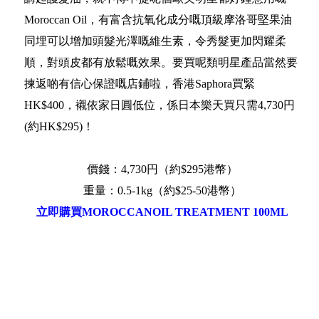
Moroccan Oil，有富含抗氧化成分嘅頂級摩洛哥堅果油
同埋可以增加頭髮光澤嘅維生素，令秀髮更加閃耀柔
順，對頭皮都有放鬆嘅效果。要買呢類明星產品當然要
揀返啲有信心保證嘅店鋪啦，香港Saphora買緊
HK$400，襯依家日圓低位，係日本樂天買只需4,730円
(約HK$295)！
價錢：4,730円（約$295港幣）
重量：0.5-1kg（約$25-50港幣）
立即購買MOROCCANOIL TREATMENT 100ML