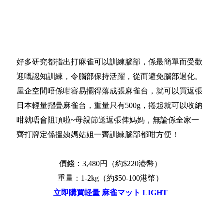
好多研究都指出打麻雀可以訓練腦部，係最簡單而受歡
迎嘅認知訓練，令腦部保持活躍，從而避免腦部退化。
屋企空間唔係咁容易擺得落成張麻雀台，就可以買返張
日本輕量摺疊麻雀台，重量只有500g，捲起就可以收納
咁就唔會阻頂啦~母親節送返張俾媽媽，無論係全家一
齊打牌定係搵姨媽姑姐一齊訓練腦部都咁方便！
價錢：3,480円（約$220港幣）
重量：1-2kg（約$50-100港幣）
立即購買軽量 麻雀マット LIGHT