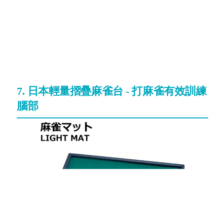
7. 日本輕量摺疊麻雀台 - 打麻雀有效訓練
腦部