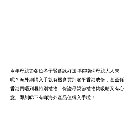
今年母親節各位孝子賢孫諗好送咩禮物俾母親大人未
呢？海外網購入手就有機會買到啲平香港成倍，甚至係
香港買唔到嘅特別禮物，保證母親節禮物夠吸睛又有心
意。即刻睇下有咩海外產品值得入手啦！