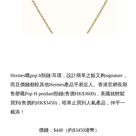
Hermes嘅pop h頸鏈/耳環，設計簡單之餘又夠signature，
而且價錢都較其他Hermes產品平易近人。香港官網長期
售罄嘅Pop H pendant頸鏈(售價HK$3600)，美國就輕鬆
買到(售價約HK$3450)，唔單止買到人氣產品，仲平一
截添！
價錢：$440（約$3450港幣）