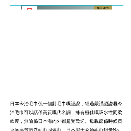
日本今治毛巾係一個對毛巾嘅認證，經過嚴謹認證嘅今
治毛巾可以話係高質嘅代名詞，擁有極佳嘅吸水性同柔
軟度，無論係日本海內外都超受歡迎。母親節係時候買
返啲高質嘅洗面巾同浴巾，日本樂天今治毛巾銷量No.1