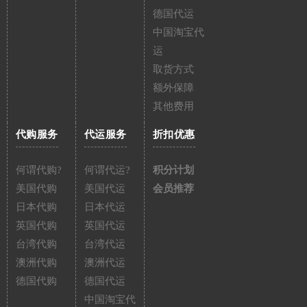
德国代运
中国淘宝代
运
取货方式
额外保障
其他费用
代购服务
代运服务
折扣优惠
何谓代购?
何谓代运?
积分计划
美国代购
美国代运
会员推荐
日本代购
日本代运
英国代购
英国代运
台湾代购
台湾代运
澳洲代购
澳洲代运
德国代购
德国代运
中国淘宝代