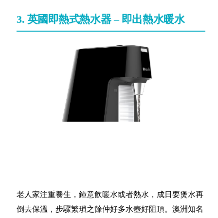
3. 英國即熱式熱水器 – 即出熱水暖水
老人家注重養生，鐘意飲暖水或者熱水，成日要煲水再
倒去保溫，步驟繁瑣之餘仲好多水壺好阻頂。澳洲知名