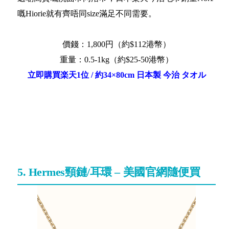
嘅Hiorie就有齊唔同size滿足不同需要。
價錢：1,800円（約$112港幣）
重量：0.5-1kg（約$25-50港幣）
立即購買楽天1位 / 約34×80cm 日本製 今治 タオル
5. Hermes頸鏈/耳環 – 美國官網隨便買