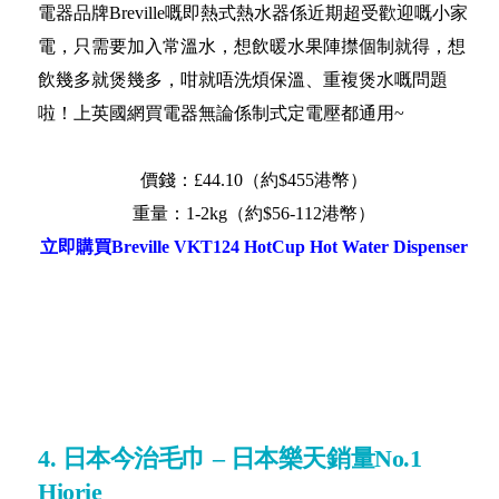
電器品牌Breville嘅即熱式熱水器係近期超受歡迎嘅小家
電，只需要加入常溫水，想飲暖水果陣㩒個制就得，想
飲幾多就煲幾多，咁就唔洗煩保溫、重複煲水嘅問題
啦！上英國網買電器無論係制式定電壓都通用~
價錢：£44.10（約$455港幣）
重量：1-2kg（約$56-112港幣）
立即購買Breville VKT124 HotCup Hot Water Dispenser
4. 日本今治毛巾 – 日本樂天銷量No.1
Hiorie