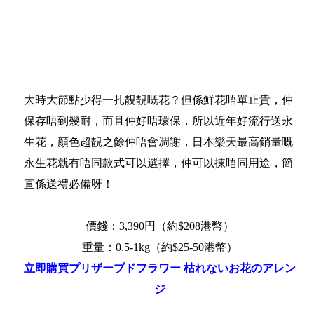
大時大節點少得一扎靚靚嘅花？但係鮮花唔單止貴，仲
保存唔到幾耐，而且仲好唔環保，所以近年好流行送永
生花，顏色超靚之餘仲唔會凋謝，日本樂天最高銷量嘅
永生花就有唔同款式可以選擇，仲可以揀唔同用途，簡
直係送禮必備呀！
價錢：3,390円（約$208港幣）
重量：0.5-1kg（約$25-50港幣）
立即購買プリザーブドフラワー 枯れないお花のアレン
ジ