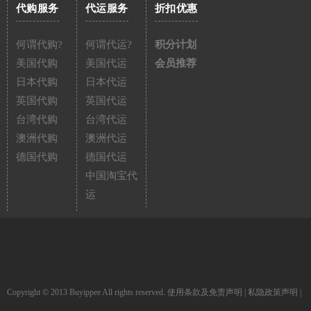
代购服务
代运服务
折扣优惠
何谓代购?
何谓代运?
积分计划
美国代购
美国代运
会员推荐
日本代购
日本代运
英国代购
英国代运
台湾代购
台湾代运
澳洲代购
澳洲代运
德国代购
德国代运
中国淘宝代
运
Copyright © 2013 Buyippee All rights reserved.
使用条款及免责声明
|
私隐政策声明
|