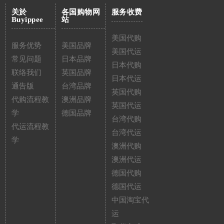
关於
各国购物网
服务收费
Buyippee
站
美国代购
服务优势
美国品牌
美国代运
常见问题
日本品牌
日本代购
联络我们
英国品牌
日本代运
通告版
台湾品牌
英国代购
代购流程教
澳洲品牌
英国代运
学
德国品牌
台湾代购
代运流程教
台湾代运
学
澳洲代购
澳洲代运
德国代购
德国代运
中国淘宝代
运