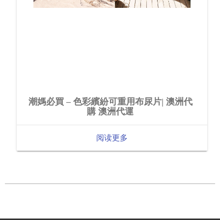
潮媽必買 – 色彩繽紛可重用布尿片| 澳洲代
購 澳洲代運
阅读更多