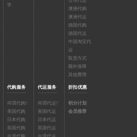
台湾代运
学
澳洲代购
澳洲代运
德国代购
德国代运
中国淘宝代
运
取货方式
额外保障
其他费用
代购服务
代运服务
折扣优惠
何谓代购?
何谓代运?
积分计划
美国代购
美国代运
会员推荐
日本代购
日本代运
英国代购
英国代运
台湾代购
台湾代运