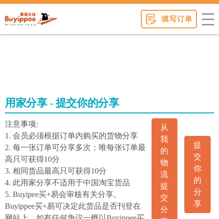
buyippee
填写订单
用家分享 - 提交你的分享
注意事项:
从
1. 会员必须根据订单内购买的货物分享
我
提
2. 每一张订单可分享多次；唯每张订单最
的
交
高只可获得10分
物
你
3. 相同货品最高只可获得10分
流
的
4. 此用家分享不适用于中国淘宝货品
提
分
5. Buyipee买+易会审核有关分享。
交
享
Buyippee买+易可决定此货品是否刊登在
分
网站上。如有任何争议一概以Buyippee买