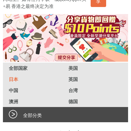
享
+易 香港之最终决定为准
全部国家
美国
日本
英国
中国
台湾
澳洲
德国
全部分类