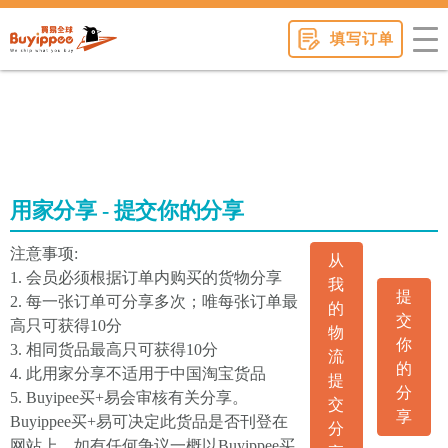
buyippee
填写订单
用家分享 - 提交你的分享
注意事项:
从
1. 会员必须根据订单内购买的货物分享
我
提
2. 每一张订单可分享多次；唯每张订单最
的
交
高只可获得10分
物
你
3. 相同货品最高只可获得10分
流
的
4. 此用家分享不适用于中国淘宝货品
提
分
5. Buyipee买+易会审核有关分享。
交
享
Buyippee买+易可决定此货品是否刊登在
分
网站上。如有任何争议一概以Buyippee买