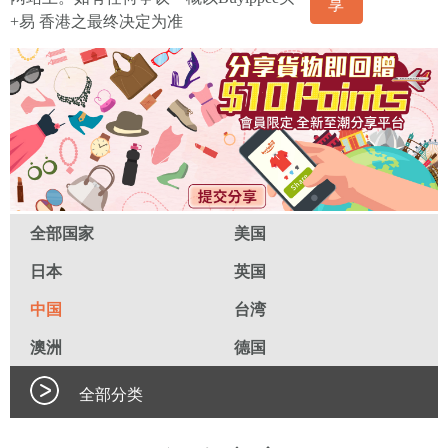
享
+易 香港之最终决定为准
全部国家
美国
日本
英国
中国
台湾
澳洲
德国
全部分类