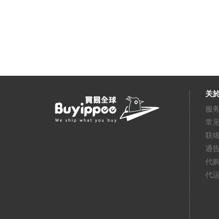
关於
服
常
联
通
代
代