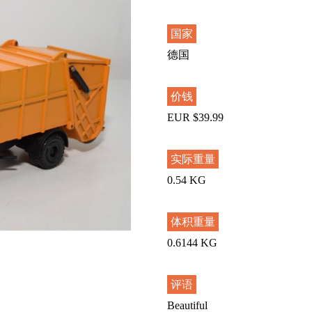
国家
德国
价钱
EUR $39.99
实际重量
0.54 KG
体积重量
0.6144 KG
评语
Beautiful