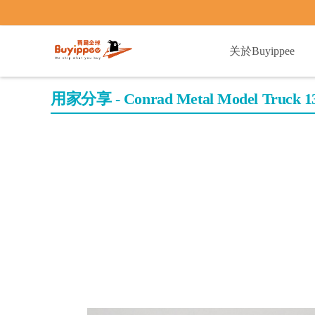
buyippee
关於Buyippee
用家分享 - Conrad Metal Model Truck 133