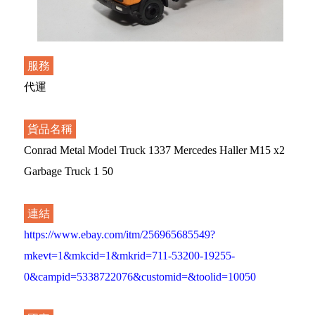
服務
代運
貨品名稱
Conrad Metal Model Truck 1337 Mercedes Haller M15 x2
Garbage Truck 1 50
連結
https://www.ebay.com/itm/256965685549?
mkevt=1&mkcid=1&mkrid=711-53200-19255-
0&campid=5338722076&customid=&toolid=10050