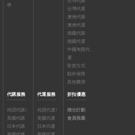
台灣代購
學
台灣代運
澳洲代購
澳洲代運
德國代購
德國代運
中國淘寶代
運
取貨方式
額外保障
其他費用
代購服務
代運服務
折扣優惠
何謂代購?
何謂代運?
積分計劃
美國代購
美國代運
會員推薦
日本代購
日本代運
英國代購
英國代運