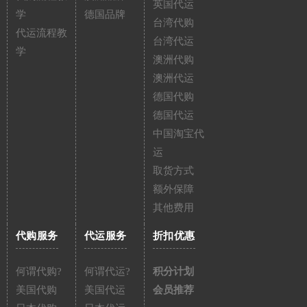
英国代运
学
德国品牌
台湾代购
代运流程教
台湾代运
学
澳洲代购
澳洲代运
德国代购
德国代运
中国淘宝代
运
取货方式
额外保障
其他费用
代购服务
代运服务
折扣优惠
何谓代购?
何谓代运?
积分计划
美国代购
美国代运
会员推荐