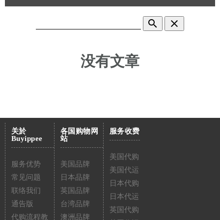
search
clear
没有文章
关於
各国购物网
服务收费
Buyippee
站
美国代购
服务优势
美国品牌
美国代运
常见问题
日本品牌
日本代购
联络我们
英国品牌
日本代运
通告版
台湾品牌
英国代购
代购流程教
澳洲品牌