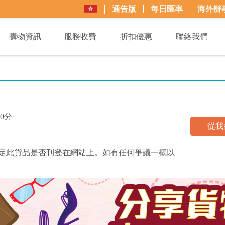
通告版
每日匯率
海外辦
購物資訊
服務收費
折扣優惠
聯絡我們
0分
從我
買+易可決定此貨品是否刊登在網站上。如有任何爭議一概以