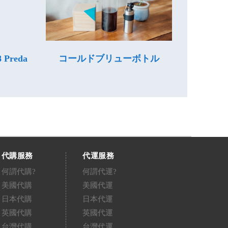
8 Preda
コールドブリューボトル
代購服務
代運服務
何謂代購?
何謂代運?
美國代購
美國代運
日本代購
日本代運
英國代購
英國代運
台灣代購
台灣代運