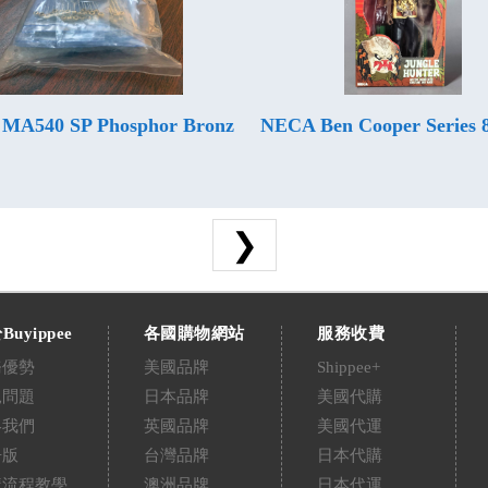
 MA540 SP Phosphor Bronz
NECA Ben Cooper Series 
❯
Buyippee
各國購物網站
服務收費
務優勢
美國品牌
Shippee+
見問題
日本品牌
美國代購
絡我們
英國品牌
美國代運
告版
台灣品牌
日本代購
購流程教學
澳洲品牌
日本代運