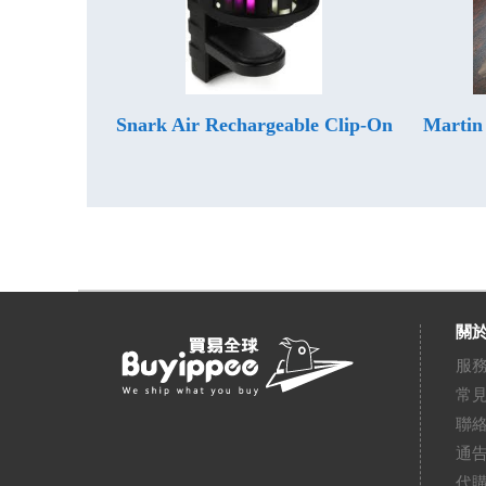
Snark Air Rechargeable Clip-On
Martin
關於
服
常
聯
通
代