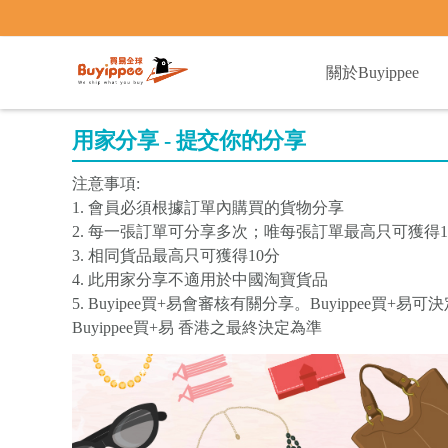
buyippee
關於Buyippee
用家分享 - 提交你的分享
注意事項:
1. 會員必須根據訂單內購買的貨物分享
2. 每一張訂單可分享多次；唯每張訂單最高只可獲得1
3. 相同貨品最高只可獲得10分
4. 此用家分享不適用於中國淘寶貨品
5. Buyipee買+易會審核有關分享。Buyippee
Buyippee買+易 香港之最終決定為準