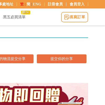
事處地址
繁
|
簡
|
ENG
註冊會員
會員登入
NEW
黑五必買清單
填寫訂單
的物流提交分享
提交你的分享