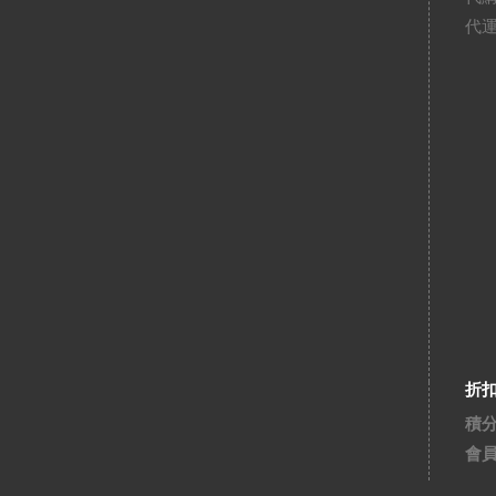
代
折
積
會