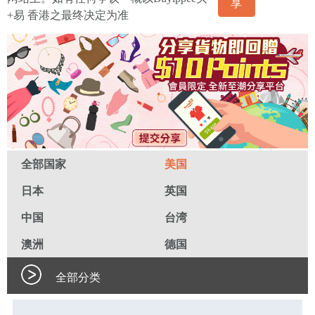
享
+易 香港之最终决定为准
全部国家
美国
日本
英国
中国
台湾
澳洲
德国
全部分类