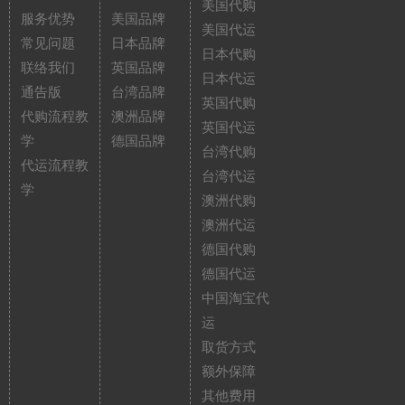
美国代购
服务优势
美国品牌
美国代运
常见问题
日本品牌
日本代购
联络我们
英国品牌
日本代运
通告版
台湾品牌
英国代购
代购流程教
澳洲品牌
英国代运
学
德国品牌
台湾代购
代运流程教
台湾代运
学
澳洲代购
澳洲代运
德国代购
德国代运
中国淘宝代
运
取货方式
额外保障
其他费用