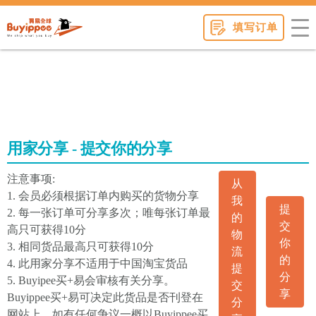
buyippee
填写订单
用家分享 - 提交你的分享
注意事项:
从
1. 会员必须根据订单内购买的货物分享
我
提
2. 每一张订单可分享多次；唯每张订单最
的
交
高只可获得10分
物
你
3. 相同货品最高只可获得10分
流
的
4. 此用家分享不适用于中国淘宝货品
提
分
5. Buyipee买+易会审核有关分享。
交
享
Buyippee买+易可决定此货品是否刊登在
分
网站上。如有任何争议一概以Buyippee买