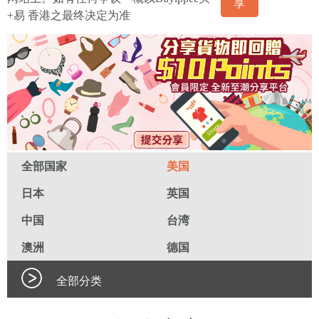
享
+易 香港之最终决定为准
全部国家
美国
日本
英国
中国
台湾
澳洲
德国
全部分类