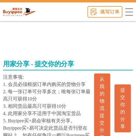
buyippee
填写订单
用家分享 - 提交你的分享
注意事项:
从
1. 会员必须根据订单内购买的货物分享
我
提
2. 每一张订单可分享多次；唯每张订单最
的
交
高只可获得10分
物
你
3. 相同货品最高只可获得10分
流
的
4. 此用家分享不适用于中国淘宝货品
提
分
5. Buyipee买+易会审核有关分享。
交
享
Buyippee买+易可决定此货品是否刊登在
分
网站上。如有任何争议一概以Buyippee买