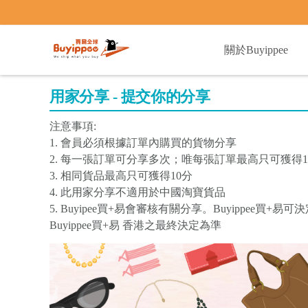
buyippee
關於Buyippee
用家分享 - 提交你的分享
注意事項:
1. 會員必須根據訂單內購買的貨物分享
2. 每一張訂單可分享多次；唯每張訂單最高只可獲得1
3. 相同貨品最高只可獲得10分
4. 此用家分享不適用於中國淘寶貨品
5. Buyipee買+易會審核有關分享。Buyippee
Buyippee買+易 香港之最終決定為準