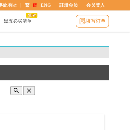
事处地址
繁
|
簡
|
ENG
註册会员
会员登入
NEW
黑五必买清单
填写订单
search
clear