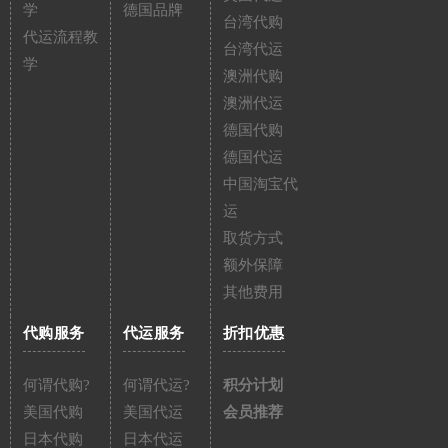
学
德国品牌
台湾代购
代运流程教
台湾代运
学
澳洲代购
澳洲代运
德国代购
德国代运
中国淘宝代
运
取货方式
额外保障
其他费用
代购服务
代运服务
折扣优惠
何谓代购?
何谓代运?
积分计划
美国代购
美国代运
会员推荐
日本代购
日本代运