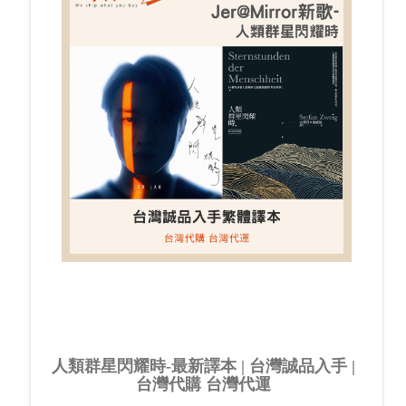
人類群星閃耀時-最新譯本 | 台灣誠品入手 |
台灣代購 台灣代運