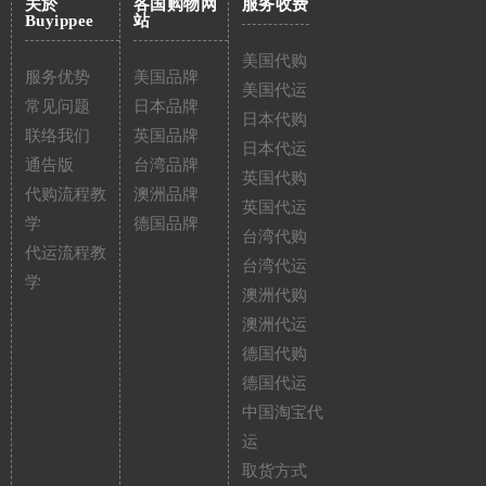
关於
各国购物网
服务收费
Buyippee
站
美国代购
服务优势
美国品牌
美国代运
常见问题
日本品牌
日本代购
联络我们
英国品牌
日本代运
通告版
台湾品牌
英国代购
代购流程教
澳洲品牌
英国代运
学
德国品牌
台湾代购
代运流程教
台湾代运
学
澳洲代购
澳洲代运
德国代购
德国代运
中国淘宝代
运
取货方式