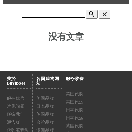
search
clear
没有文章
关於
各国购物网
服务收费
Buyippee
站
美国代购
服务优势
美国品牌
美国代运
常见问题
日本品牌
日本代购
联络我们
英国品牌
日本代运
通告版
台湾品牌
英国代购
代购流程教
澳洲品牌