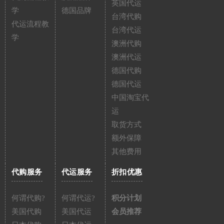
英国代运
学
德国品牌
台湾代购
代运流程教
台湾代运
学
澳洲代购
澳洲代运
德国代购
德国代运
中国淘宝代
运
取货方式
额外保障
其他费用
代购服务
代运服务
折扣优惠
何谓代购?
何谓代运?
积分计划
美国代购
美国代运
会员推荐