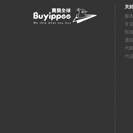
关於
服
常
联
通
代
代