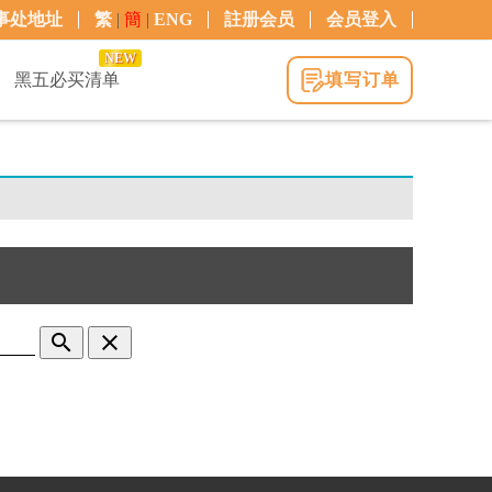
事处地址
繁
|
簡
|
ENG
註册会员
会员登入
NEW
黑五必买清单
填写订单
search
clear