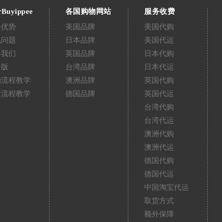
Buyippee
各国购物网站
服务收费
务优势
美国品牌
美国代购
见问题
日本品牌
美国代运
络我们
英国品牌
日本代购
告版
台湾品牌
日本代运
购流程教学
澳洲品牌
英国代购
运流程教学
德国品牌
英国代运
台湾代购
台湾代运
澳洲代购
澳洲代运
德国代购
德国代运
中国淘宝代运
取货方式
额外保障