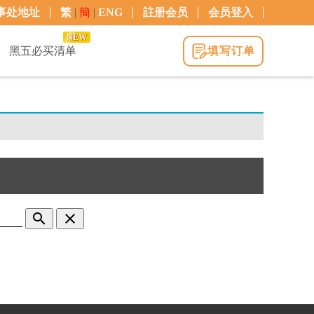
事处地址
繁
|
簡
|
ENG
註册会员
会员登入
NEW
黑五必买清单
填写订单
search
clear