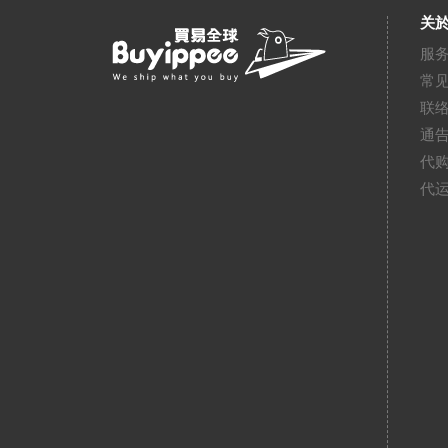
关於
服
常
联
通
代
代