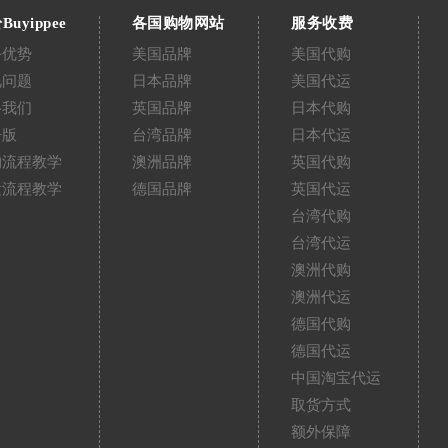
Buyippee
各国购物网站
服务收费
务优势
美国品牌
美国代购
见问题
日本品牌
美国代运
络我们
英国品牌
日本代购
告版
台湾品牌
日本代运
购流程教学
澳洲品牌
英国代购
运流程教学
德国品牌
英国代运
台湾代购
台湾代运
澳洲代购
澳洲代运
德国代购
德国代运
中国淘宝代运
取货方式
额外保障