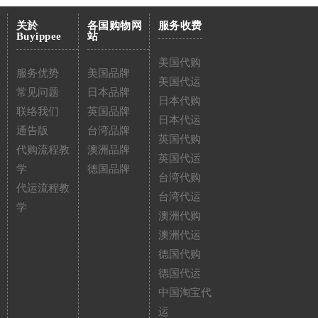
关於
各国购物网
服务收费
Buyippee
站
美国代购
服务优势
美国品牌
美国代运
常见问题
日本品牌
日本代购
联络我们
英国品牌
日本代运
通告版
台湾品牌
英国代购
代购流程教
澳洲品牌
英国代运
学
德国品牌
台湾代购
代运流程教
台湾代运
学
澳洲代购
澳洲代运
德国代购
德国代运
中国淘宝代
运