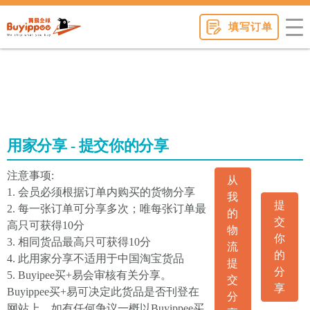
buyippee
填写订单
用家分享 - 提交你的分享
注意事项:
从
1. 会员必须根据订单内购买的货物分享
我
提
2. 每一张订单可分享多次；唯每张订单最
的
交
高只可获得10分
物
你
3. 相同货品最高只可获得10分
流
的
4. 此用家分享不适用于中国淘宝货品
提
分
5. Buyipee买+易会审核有关分享。
交
享
Buyippee买+易可决定此货品是否刊登在
分
网站上。如有任何争议一概以Buyippee买