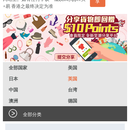
享
+易 香港之最终决定为准
全部国家
美国
日本
英国
中国
台湾
澳洲
德国
全部分类