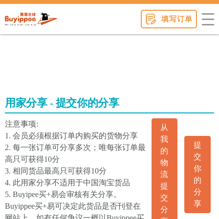
buyippee
填写订单
用家分享 - 提交你的分享
注意事项:
从
1. 会员必须根据订单内购买的货物分享
我
提
2. 每一张订单可分享多次；唯每张订单最
的
交
高只可获得10分
物
你
3. 相同货品最高只可获得10分
流
的
4. 此用家分享不适用于中国淘宝货品
提
分
5. Buyipee买+易会审核有关分享。
交
享
Buyippee买+易可决定此货品是否刊登在
分
网站上。如有任何争议一概以Buyippee买