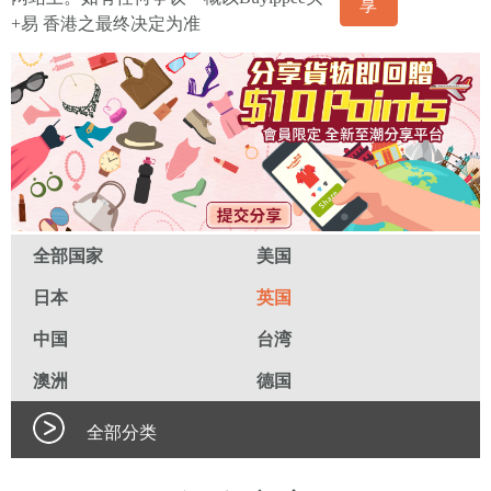
享
+易 香港之最终决定为准
全部国家
美国
日本
英国
中国
台湾
澳洲
德国
全部分类